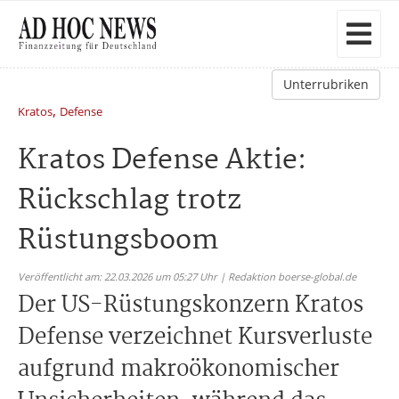
Unterrubriken
,
Kratos
Defense
Kratos Defense Aktie:
Rückschlag trotz
Rüstungsboom
Veröffentlicht am: 22.03.2026 um 05:27 Uhr | Redaktion boerse-global.de
Der US-Rüstungskonzern Kratos
Defense verzeichnet Kursverluste
aufgrund makroökonomischer