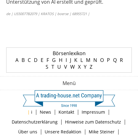
Unterstützung von AI erstellt und geprüft.
de | US50077B2079 | KRATOS | boerse | 68955721 |
Börsenlexikon
A
B
C
D
E
F
G
H
I
J
K
L
M
N
O
P
Q
R
S
T
U
V
W
X
Y
Z
Menü
|
|
|
|
|
i
News
Kontakt
Impressum
|
|
Datenschutzerklärung
Hinweise zum Datenschutz
|
|
|
Über uns
Unsere Redaktion
Mike Steiner