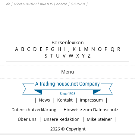
de | US50077B2079 | KRATOS | boerse | 69375701 |
Börsenlexikon
A
B
C
D
E
F
G
H
I
J
K
L
M
N
O
P
Q
R
S
T
U
V
W
X
Y
Z
Menü
|
|
|
|
|
i
News
Kontakt
Impressum
|
|
Datenschutzerklärung
Hinweise zum Datenschutz
|
|
|
Über uns
Unsere Redaktion
Mike Steiner
2026 © Copyright