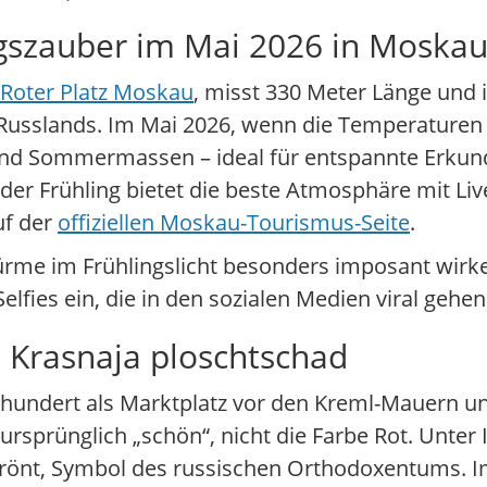
ngszauber im Mai 2026 in Moska
Roter Platz Moskau
, misst 330 Meter Länge und i
rz Russlands. Im Mai 2026, wenn die Temperatur
e und Sommermassen – ideal für entspannte Erkun
h der Frühling bietet die beste Atmosphäre mit Li
uf der
offiziellen Moskau-Tourismus-Seite
.
ürme im Frühlingslicht besonders imposant wirke
lfies ein, die in den sozialen Medien viral gehen
 Krasnaja ploschtschad
rhundert als Marktplatz vor den Kreml-Mauern u
e ursprünglich „schön“, nicht die Farbe Rot. Unte
krönt, Symbol des russischen Orthodoxentums. I