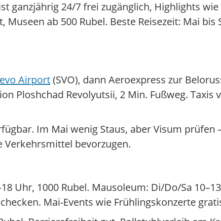
ist ganzjährig 24/7 frei zugänglich, Highlights 
lbst, Museen ab 500 Rubel. Beste Reisezeit: Mai bi
evo Airport
(SVO), dann Aeroexpress zur Beloruss
tion Ploshchad Revolyutsii, 2 Min. Fußweg. Taxis
erfügbar. Im Mai wenig Staus, aber Visum prüfen 
he Verkehrsmittel bevorzugen.
10–18 Uhr, 1000 Rubel. Mausoleum: Di/Do/Sa 10–13
s checken. Mai-Events wie Frühlingskonzerte grati