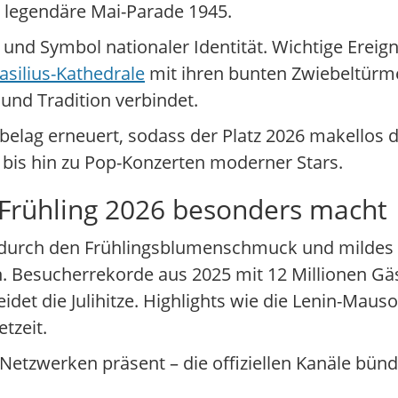
ie legendäre Mai-Parade 1945.
und Symbol nationaler Identität. Wichtige Ereig
asilius-Kathedrale
mit ihren bunten Zwiebeltürm
nd Tradition verbindet.
elag erneuert, sodass der Platz 2026 makellos da
n bis hin zu Pop-Konzerten moderner Stars.
 Frühling 2026 besonders macht
ad durch den Frühlingsblumenschmuck und mildes
 Besucherrekorde aus 2025 mit 12 Millionen Gä
idet die Julihitze. Highlights wie die Lenin-Mau
tzeit.
 Netzwerken präsent – die offiziellen Kanäle bün