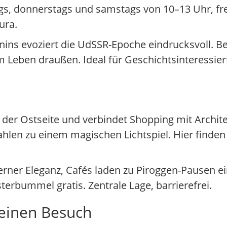
gs, donnerstags und samstags von 10–13 Uhr, fre
ura.
Lenins evoziert die UdSSR-Epoche eindrucksvoll. 
m Leben draußen. Ideal für Geschichtsinteressie
g der Ostseite und verbindet Shopping mit Archit
ahlen zu einem magischen Lichtspiel. Hier find
ner Eleganz, Cafés laden zu Piroggen-Pausen ei
terbummel gratis. Zentrale Lage, barrierefrei.
deinen Besuch