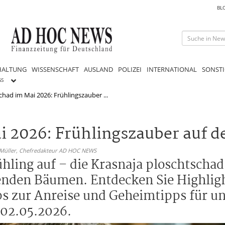
BL
HALTUNG
WISSENSCHAFT
AUSLAND
POLIZEI
INTERNATIONAL
SONSTI
GS
chad im Mai 2026: Frühlingszauber ...
i 2026: Frühlingszauber auf d
 Müller,
Chefredakteur AD HOC NEWS
ling auf – die Krasnaja ploschtschad
henden Bäumen. Entdecken Sie Highlig
ps zur Anreise und Geheimtipps für u
 02.05.2026.