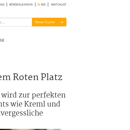
OGS
BÖRSENLEXIKON
RSS
WATCHLIST
Menü ein-/ausblenden
News Suche
GE
em Roten Platz
 wird zur perfekten
hts wie Kreml und
nvergessliche