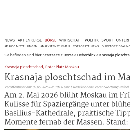
NEWS
AKTIENKURSE
BÖRSE
WIRTSCHAFT
POLITIK
SPORT
UNTER
AD HOC MITTEILUNGEN
ANALYSTENSTIMMEN
CORPORATE NEWS
DIRECTORS' DEALIN
Sie befinden sind hier:
Startseite
>
Börse
>
Ueberblick
>
Krasnaja ploschts
,
Krasnaja ploschtschad
Roter Platz Moskau
Krasnaja ploschtschad im Ma
Veröffentlicht am: 02.05.2026 um 10:00 Uhr | Redaktionelle Verantwortung: Rafael
Am 2. Mai 2026 blüht Moskau im Früh
Kulisse für Spaziergänge unter blü
Basilius-Kathedrale, praktische Tip
Momente fernab der Massen. Stand: