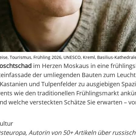
se, Tourismus, Frühling 2026, UNESCO, Kreml, Basilius-Kathedrale, I
loschtschad
im Herzen Moskaus in eine frühlings
teinfassade der umliegenden Bauten zum Leuch
 Kastanien und Tulpenfelder zu ausgiebigen Spaz
ents wie den traditionellen Frühlingsmarkt ankün
und welche versteckten Schätze Sie erwarten – von
ultur
 Osteuropa, Autorin von 50+ Artikeln über russisc