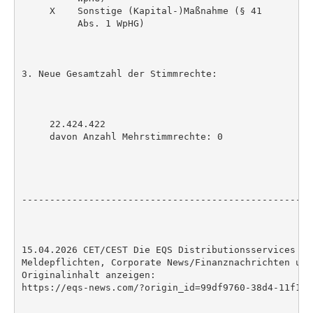
     X    Sonstige (Kapital-)Maßnahme (§ 41        07
          Abs. 1 WpHG)

3. Neue Gesamtzahl der Stimmrechte:

     22.424.422

     davon Anzahl Mehrstimmrechte: 0

----------------------------------------------------
15.04.2026 CET/CEST Die EQS Distributionsservices um
Meldepflichten, Corporate News/Finanznachrichten und
Originalinhalt anzeigen:

https://eqs-news.com/?origin_id=99df9760-38d4-11f1-8