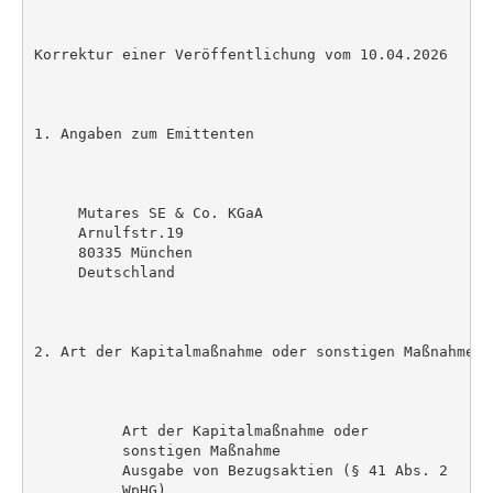
Korrektur einer Veröffentlichung vom 10.04.2026

1. Angaben zum Emittenten

     Mutares SE & Co. KGaA

     Arnulfstr.19

     80335 München

     Deutschland

2. Art der Kapitalmaßnahme oder sonstigen Maßnahme

          Art der Kapitalmaßnahme oder             S
          sonstigen Maßnahme                       Wi
          Ausgabe von Bezugsaktien (§ 41 Abs. 2

          WpHG)
