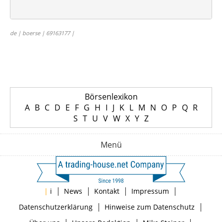
de | boerse | 69163177 |
Börsenlexikon
A
B
C
D
E
F
G
H
I
J
K
L
M
N
O
P
Q
R
S
T
U
V
W
X
Y
Z
Menü
|
|
|
|
|
i
News
Kontakt
Impressum
|
|
Datenschutzerklärung
Hinweise zum Datenschutz