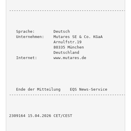
----------------------------------------------------
   Sprache:        Deutsch

   Unternehmen:    Mutares SE & Co. KGaA

                   Arnulfstr.19

                   80335 München

                   Deutschland

   Internet:       www.mutares.de

   Ende der Mitteilung    EQS News-Service

----------------------------------------------------
2309164 15.04.2026 CET/CEST
