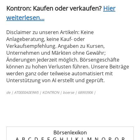
Kontron: Kaufen oder verkaufen?
Hier
weiterlesen...
Disclaimer zu unseren Artikeln: Keine
Anlageberatung, keine Kauf- oder
Verkaufsempfehlung. Angaben zu Kursen,
Unternehmen und Märkten ohne Gewähr;
Änderungen jederzeit möglich. Börsengeschäfte
können zu hohen Verlusten führen. Unsere Beiträge
werden ganz oder teilweise automatisiert mit
Unterstützung von AI erstellt und geprüft.
de | AT0000A0E9W5 | KONTRON | boerse | 68993906 |
Börsenlexikon
A
B
C
D
E
F
G
H
I
J
K
L
M
N
O
P
Q
R