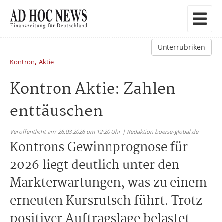
Unterrubriken
,
Kontron
Aktie
Kontron Aktie: Zahlen
enttäuschen
Veröffentlicht am: 26.03.2026 um 12:20 Uhr | Redaktion boerse-global.de
Kontrons Gewinnprognose für
2026 liegt deutlich unter den
Markterwartungen, was zu einem
erneuten Kursrutsch führt. Trotz
positiver Auftragslage belastet