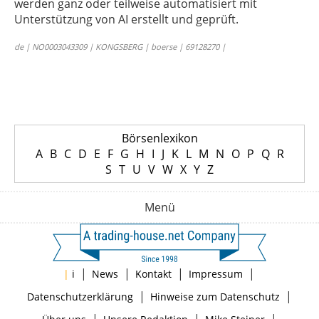
werden ganz oder teilweise automatisiert mit
Unterstützung von AI erstellt und geprüft.
de | NO0003043309 | KONGSBERG | boerse | 69128270 |
Börsenlexikon
A
B
C
D
E
F
G
H
I
J
K
L
M
N
O
P
Q
R
S
T
U
V
W
X
Y
Z
Menü
|
|
|
|
|
i
News
Kontakt
Impressum
|
|
Datenschutzerklärung
Hinweise zum Datenschutz