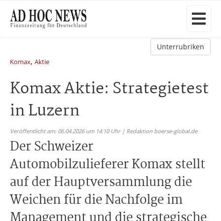
Unterrubriken
,
Komax
Aktie
Komax Aktie: Strategietest
in Luzern
Veröffentlicht am: 06.04.2026 um 14:10 Uhr | Redaktion boerse-global.de
Der Schweizer
Automobilzulieferer Komax stellt
auf der Hauptversammlung die
Weichen für die Nachfolge im
Management und die strategische