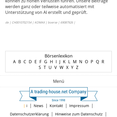
können zu hohen Verlusten führen. Unsere Beiträge
werden ganz oder teilweise automatisiert mit
Unterstützung von AI erstellt und geprüft.
de | CH0010702154 | KOMAX | boerse | 69087926 |
Börsenlexikon
A
B
C
D
E
F
G
H
I
J
K
L
M
N
O
P
Q
R
S
T
U
V
W
X
Y
Z
Menü
|
|
|
|
|
i
News
Kontakt
Impressum
|
|
Datenschutzerklärung
Hinweise zum Datenschutz