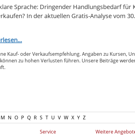
klare Sprache: Dringender Handlungsbedarf für 
verkaufen? In der aktuellen Gratis-Analyse vom 30
rlesen...
 keine Kauf- oder Verkaufsempfehlung. Angaben zu Kursen,
können zu hohen Verlusten führen. Unsere Beiträge werden
ft.
M
N
O
P
Q
R
S
T
U
V
W
X
Y
Z
Service
Weitere Angebot