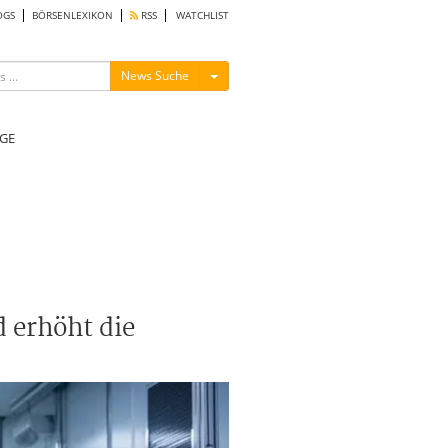
OGS
BÖRSENLEXIKON
RSS
WATCHLIST
Menü ein-/ausblenden
News Suche
GE
 erhöht die