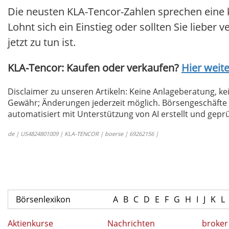
Die neusten KLA-Tencor-Zahlen sprechen eine 
Lohnt sich ein Einstieg oder sollten Sie lieber 
jetzt zu tun ist.
KLA-Tencor: Kaufen oder verkaufen?
Hier weite
Disclaimer zu unseren Artikeln: Keine Anlageberatung,
Gewähr; Änderungen jederzeit möglich. Börsengeschäfte 
automatisiert mit Unterstützung von AI erstellt und geprü
de | US4824801009 | KLA-TENCOR | boerse | 69262156 |
Börsenlexikon
A
B
C
D
E
F
G
H
I
J
K
L
Aktienkurse
Nachrichten
broker