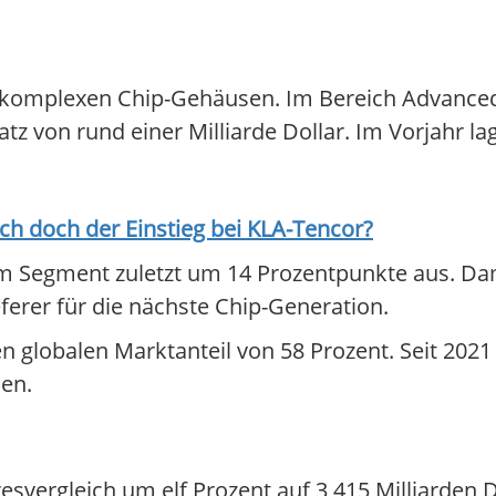
u komplexen Chip-Gehäusen. Im Bereich Advance
 von rund einer Milliarde Dollar. Im Vorjahr la
ich doch der Einstieg bei
KLA-Tencor
?
m Segment zuletzt um 14 Prozentpunkte aus. Dam
ferer für die nächste Chip-Generation.
en globalen Marktanteil von 58 Prozent. Seit 202
uen.
esvergleich um elf Prozent auf 3,415 Milliarden D