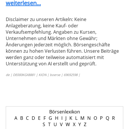
weiterlesen...
Disclaimer zu unseren Artikeln: Keine
Anlageberatung, keine Kauf- oder
Verkaufsempfehlung. Angaben zu Kursen,
Unternehmen und Märkten ohne Gewähr;
Änderungen jederzeit möglich. Börsengeschäfte
können zu hohen Verlusten führen. Unsere Beiträge
werden ganz oder teilweise automatisiert mit
Unterstützung von AI erstellt und geprüft.
de | DE000KGX8881 | KION | boerse | 69692598 |
Börsenlexikon
A
B
C
D
E
F
G
H
I
J
K
L
M
N
O
P
Q
R
S
T
U
V
W
X
Y
Z