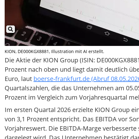
KION, DE000KGX8881, Illustration mit AI erstellt.
Die Aktie der KION Group (ISIN: DE000KGX8881
Prozent nach oben und liegt damit deutlich übe
Euro, laut
boerse-frankfurt.de (Abruf 08.05.202
Quartalszahlen, die das Unternehmen am 05.05
Prozent im Vergleich zum Vorjahresquartal mel
Im ersten Quartal 2026 erzielte KION Group e
von 3,1 Prozent entspricht. Das EBITDA vor So
Vorjahreswert. Die EBITDA-Marge verbesserte si
dargelegt wird. Das Unternehmen bestätigt dam