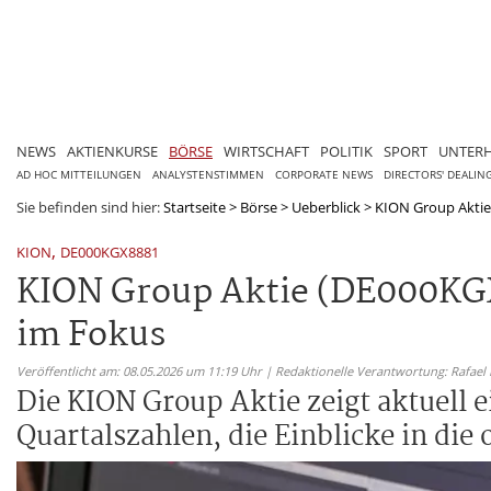
NEWS
AKTIENKURSE
BÖRSE
WIRTSCHAFT
POLITIK
SPORT
UNTER
AD HOC MITTEILUNGEN
ANALYSTENSTIMMEN
CORPORATE NEWS
DIRECTORS' DEALIN
Sie befinden sind hier:
Startseite
>
Börse
>
Ueberblick
>
KION Group Aktie
,
KION
DE000KGX8881
KION Group Aktie (DE000KG
im Fokus
Veröffentlicht am: 08.05.2026 um 11:19 Uhr | Redaktionelle Verantwortung: Rafael
Die KION Group Aktie zeigt aktuell 
Quartalszahlen, die Einblicke in die