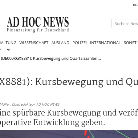
BL
HALTUNG
WISSENSCHAFT
AUSLAND
POLIZEI
INTERNATIONAL
SONSTI
GS
 (DE000KGX8881): Kursbewegung und Quartalszahlen ...
X8881): Kursbewegung und Qu
 Müller,
Chefredakteur AD HOC NEWS
eine spürbare Kursbewegung und veröff
 operative Entwicklung geben.