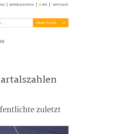
OGS
BÖRSENLEXIKON
RSS
WATCHLIST
Menü ein-/ausblenden
News Suche
GE
artalszahlen
entlichte zuletzt