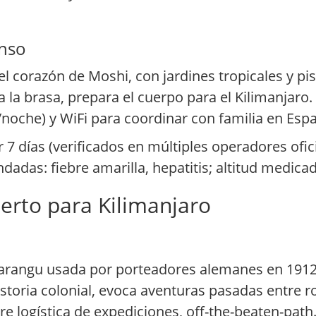
enso
el corazón de Moshi, con jardines tropicales y pi
a brasa, prepara el cuerpo para el Kilimanjaro. 
noche) y WiFi para coordinar con familia en Esp
7 días (verificados en múltiples operadores ofi
adas: fiebre amarilla, hepatitis; altitud medica
perto para Kilimanjaro
Marangu usada por porteadores alemanes en 1912,
toria colonial, evoca aventuras pasadas entre ro
e logística de expediciones, off-the-beaten-path