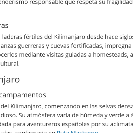
enderismo responsable que respeta su fragilidad 
ras
 laderas fértiles del Kilimanjaro desde hace sigl
 danzas guerreras y cuevas fortificadas, impregna
nocerlos mediante visitas guiadas a homesteads,
ultural.
njaro
e campamentos
del Kilimanjaro, comenzando en las selvas dens
ioso. Su atmósfera varía de húmeda y verde a ár
ndada para aventureros españoles por su aclimat
s vías, confirmada en
Ruta Machame
.