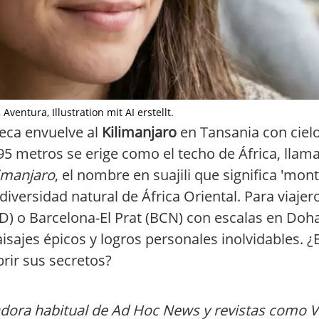
ventura, Illustration mit AI erstellt.
seca envuelve al
Kilimanjaro
en Tansania con cielo
95 metros se erige como el techo de África, lla
limanjaro
, el nombre en suajili que significa 'mont
 diversidad natural de África Oriental. Para viaje
D) o Barcelona-El Prat (BCN) con escalas en Doh
sajes épicos y logros personales inolvidables. ¿E
rir sus secretos?
a
adora habitual de Ad Hoc News y revistas como V