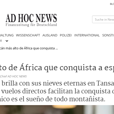
BL
HALTUNG
WISSENSCHAFT
AUSLAND
POLIZEI
INTERNATIONAL
SONSTI
GS
lcán más alto de África que conquista ...
to de África que conquista a e
n-Chief AD HOC NEWS
o brilla con sus nieves eternas en Tans
uelos directos facilitan la conquista 
ico es el sueño de todo montañista.