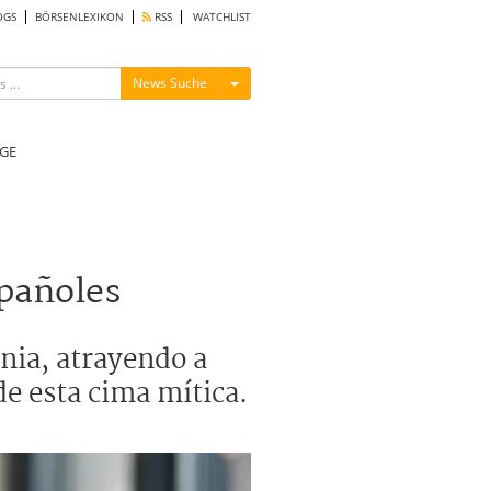
OGS
BÖRSENLEXIKON
RSS
WATCHLIST
Menü ein-/ausblenden
News Suche
GE
spañoles
ania, atrayendo a
de esta cima mítica.