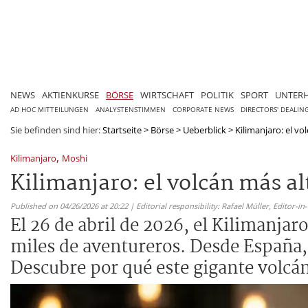
NEWS
AKTIENKURSE
BÖRSE
WIRTSCHAFT
POLITIK
SPORT
UNTER
AD HOC MITTEILUNGEN
ANALYSTENSTIMMEN
CORPORATE NEWS
DIRECTORS' DEALIN
Sie befinden sind hier:
Startseite
>
Börse
>
Ueberblick
>
Kilimanjaro: el vo
,
Kilimanjaro
Moshi
Kilimanjaro: el volcán más al
Published on 04/26/2026 at 20:22 | Editorial responsibility: Rafael Müller,
Editor-i
El 26 de abril de 2026, el Kilimanjar
miles de aventureros. Desde España, v
Descubre por qué este gigante volcán