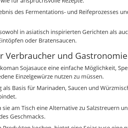
 wie für anspruchsvolle Rezepte.
rgebnis des Fermentations- und Reifeprozesses 
wohl in asiatisch inspirierten Gerichten als auc
intöpfen oder Bratensaucen.
 Verbraucher und Gastronomie w
kkoman Sojasauce eine einfache Möglichkeit, Spe
iedene Einzelgewürze nutzen zu müssen.
g als Basis für Marinaden, Saucen und Würzmisc
bindet.
nn sie am Tisch eine Alternative zu Salzstreuern 
n des Geschmacks.
 Produkten kochen, bietet eine Sojasauce eine pf