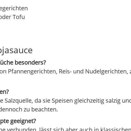
egerichten
 oder Tofu
ojasauce
Küche besonders?
n Pfannengerichten, Reis- und Nudelgerichten, 
zen?
 Salzquelle, da sie Speisen gleichzeitig salzig u
 dennoch zu beachten.
epte geeignet?
he verbunden, lässt sich aber auch in klassisch