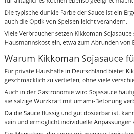
für alltägliches Kochen ebenso geeignet macht
Die typische dunkle Farbe der Sauce ist ein E
auch die Optik von Speisen leicht verändern.
Viele Verbraucher setzen Kikkoman Sojasauce so
Hausmannskost ein, etwa zum Abrunden von E
Warum Kikkoman Sojasauce für
Für private Haushalte in Deutschland bietet Ki
geschmacklich zu vertiefen, ohne viele versch
Auch in der Gastronomie wird Sojasauce häufi
sie salzige Würzkraft mit umami-Betonung ver
Da die Sauce flüssig und gut dosierbar ist, ka
sein und ermöglicht individuelle Anpassunge
Für Menschen, die gerne mit weniger tierischen