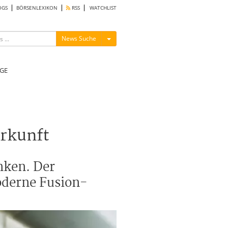
OGS
BÖRSENLEXIKON
RSS
WATCHLIST
Menü ein-/ausblenden
News Suche
GE
erkunft
nken. Der
moderne Fusion-