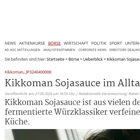
NEWS
AKTIENKURSE
BÖRSE
WIRTSCHAFT
POLITIK
SPORT
UNTER
AD HOC MITTEILUNGEN
ANALYSTENSTIMMEN
CORPORATE NEWS
DIRECTORS' DEALIN
Sie befinden sind hier:
Startseite
>
Börse
>
Ueberblick
>
Kikkoman Sojasauc
,
Kikkoman
JP3240400006
Kikkoman Sojasauce im Allta
Veröffentlicht am: 27.05.2026 um 18:55 Uhr | Redaktionelle Verantwortung: Rafael
Kikkoman Sojasauce ist aus vielen 
fermentierte Würzklassiker verfeine
Küche.