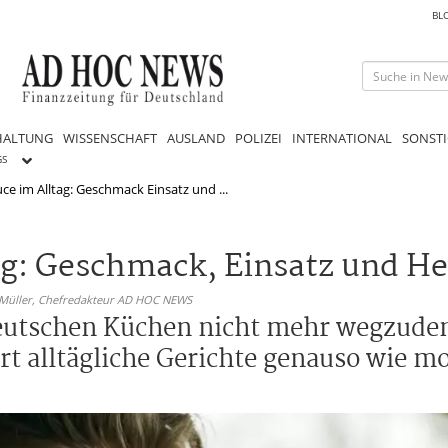
BL
HALTUNG
WISSENSCHAFT
AUSLAND
POLIZEI
INTERNATIONAL
SONSTI
GS
e im Alltag: Geschmack Einsatz und ...
g: Geschmack, Einsatz und H
 Müller,
Chefredakteur AD HOC NEWS
deutschen Küchen nicht mehr wegzude
rt alltägliche Gerichte genauso wie 