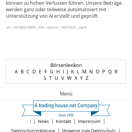
können zu hohen Verlusten führen. Unsere Beiträge
werden ganz oder teilweise automatisiert mit
Unterstützung von AI erstellt und geprüft.
de | KR7000270009 | KIA | boerse | 69275325 | bgmi
Börsenlexikon
A
B
C
D
E
F
G
H
I
J
K
L
M
N
O
P
Q
R
S
T
U
V
W
X
Y
Z
Menü
|
|
|
|
|
i
News
Kontakt
Impressum
|
|
Datenschutzerklärung
Hinweise zum Datenschutz