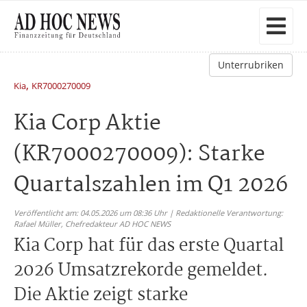
Unterrubriken
,
Kia
KR7000270009
Kia Corp Aktie
(KR7000270009): Starke
Quartalszahlen im Q1 2026
Veröffentlicht am: 04.05.2026 um 08:36 Uhr | Redaktionelle Verantwortung:
Rafael Müller,
Chefredakteur AD HOC NEWS
Kia Corp hat für das erste Quartal
2026 Umsatzrekorde gemeldet.
Die Aktie zeigt starke