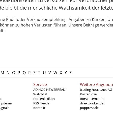
 Reaktionszeiten zu verkürzen. Für Verbraucher p
e bleibt die menschliche Wachsamkeit der letzte 
 keine Kauf- oder Verkaufsempfehlung. Angaben zu Kursen,
können zu hohen Verlusten führen. Unsere Beiträge werden
ft.
M
N
O
P
Q
R
S
T
U
V
W
X
Y
Z
Service
Weitere Angebot
AD HOC NEWSBREAK
trading-house.net AG
Watchlist
Kostenlose
e
Börsenlexikon
Börsenseminare
systeme
RSS_Feeds
direktbroker.de
ignale
Kontakt
poppress.de