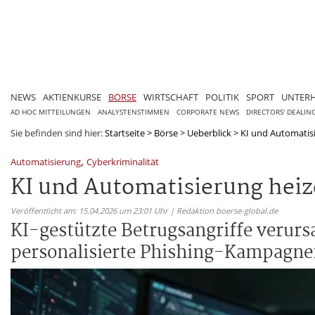
NEWS
AKTIENKURSE
BÖRSE
WIRTSCHAFT
POLITIK
SPORT
UNTER
AD HOC MITTEILUNGEN
ANALYSTENSTIMMEN
CORPORATE NEWS
DIRECTORS' DEALIN
Sie befinden sind hier:
Startseite
>
Börse
>
Ueberblick
>
KI und Automatisi
,
Automatisierung
Cyberkriminalität
KI und Automatisierung heiz
Veröffentlicht am: 15.04.2026 um 23:01 Uhr | Redaktion boerse-global.de
KI-gestützte Betrugsangriffe verur
personalisierte Phishing-Kampagnen.