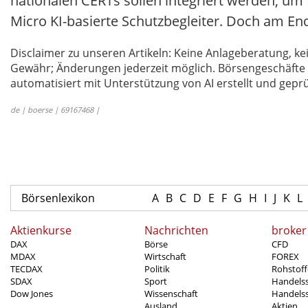
nationalen CERTs sollen integriert werden, um
Micro KI-basierte Schutzbegleiter. Doch am End
Disclaimer zu unseren Artikeln: Keine Anlageberatung,
Gewähr; Änderungen jederzeit möglich. Börsengeschäfte 
automatisiert mit Unterstützung von AI erstellt und geprü
de | boerse | 69167468 |
Börsenlexikon
A
B
C
D
E
F
G
H
I
J
K
L
Aktienkurse
Nachrichten
broker
DAX
Börse
CFD
MDAX
Wirtschaft
FOREX
TECDAX
Politik
Rohstoff
SDAX
Sport
Handels
Dow Jones
Wissenschaft
Handelss
Ausland
Aktien