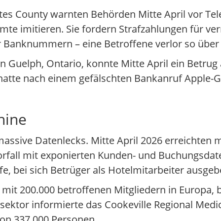
chutes County warnten Behörden Mitte April vor Te
amte imitieren. Sie fordern Strafzahlungen für ve
r Banknummern – eine Betroffene verlor so über
In Guelph, Ontario, konnte Mitte April ein Betrug
 hatte nach einem gefälschten Bankanruf Apple
hine
 massive Datenlecks. Mitte April 2026 erreichten
rfall mit exponierten Kunden- und Buchungsdat
ffe, bei sich Betrüger als Hotelmitarbeiter ausgeb
ll mit 200.000 betroffenen Mitgliedern in Europa,
tor informierte das Cookeville Regional Medica
von 337.000 Personen.