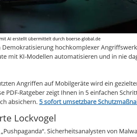
mit AI erstellt übermittelt durch boerse-global.de
en Demokratisierung hochkomplexer Angriffswerk
heute mit KI-Modellen automatisieren und in nie 
ten Angriffen auf Mobilgeräte wird ein gezielte
PDF-Ratgeber zeigt Ihnen in 5 einfachen Schritt
uch absichern.
5 sofort umsetzbare Schutzmaßn
rte Lockvogel
 „Pushpaganda“. Sicherheitsanalysten von Malw