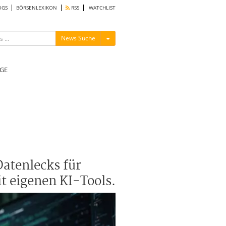
OGS
BÖRSENLEXIKON
RSS
WATCHLIST
Menü ein-/ausblenden
News Suche
GE
atenlecks für
t eigenen KI-Tools.