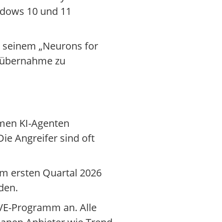
indows 10 und 11
in seinem „Neurons for
gsübernahme zu
men KI-Agenten
ie Angreifer sind oft
im ersten Quartal 2026
den.
CVE-Programm an. Alle