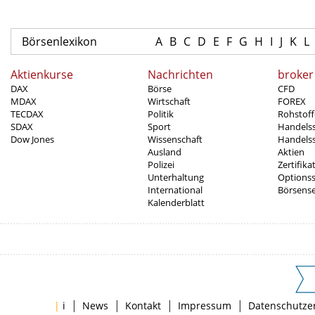
Börsenlexikon
A
B
C
D
E
F
G
H
I
J
K
L
Aktienkurse
Nachrichten
broker
DAX
Börse
CFD
MDAX
Wirtschaft
FOREX
TECDAX
Politik
Rohstoff
SDAX
Sport
Handels
Dow Jones
Wissenschaft
Handelss
Ausland
Aktien
Polizei
Zertifika
Unterhaltung
Options
International
Börsens
Kalenderblatt
|
|
|
|
|
i
News
Kontakt
Impressum
Datenschutze