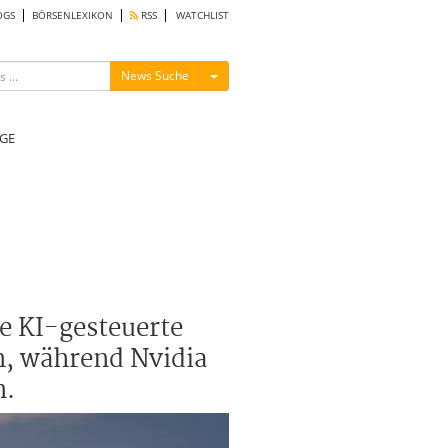
OGS
BÖRSENLEXIKON
RSS
WATCHLIST
Menü ein-/ausblenden
News Suche
GE
e KI-gesteuerte
n, während Nvidia
n.