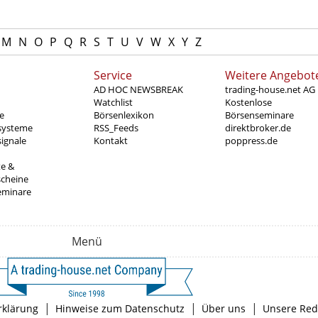
M
N
O
P
Q
R
S
T
U
V
W
X
Y
Z
Service
Weitere Angebot
AD HOC NEWSBREAK
trading-house.net AG
Watchlist
Kostenlose
e
Börsenlexikon
Börsenseminare
systeme
RSS_Feeds
direktbroker.de
ignale
Kontakt
poppress.de
te &
scheine
eminare
Menü
|
|
|
rklärung
Hinweise zum Datenschutz
Über uns
Unsere Red