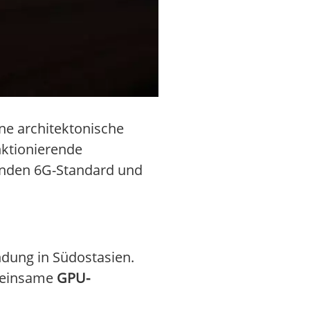
ne architektonische
nktionierende
enden 6G-Standard und
ndung in Südostasien.
emeinsame
GPU-