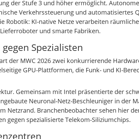
rung der Stufe 3 und höher ermöglicht. Autono
amische Verkehrssteuerung und automatisiertes
e Robotik: KI-native Netze verarbeiten räumliche
Lieferroboter und smarte Fabriken.
gegen Spezialisten
nbart der MWC 2026 zwei konkurrierende Hardware
elseitige GPU-Plattformen, die Funk- und KI-Bere
tektur. Gemeinsam mit Intel präsentierte der sch
 Eingebaute Neuronal-Netz-Beschleuniger in de
 am Netzrand. Branchenbeobachter sehen hier de
n gegen spezialisierte Telekom-Siliziumchips.
enzentren