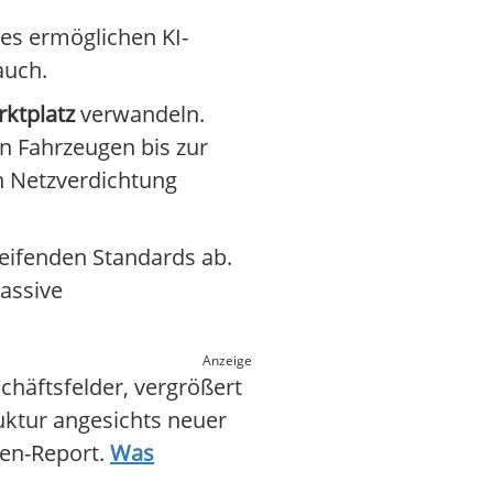
tes ermöglichen KI-
auch.
ktplatz
verwandeln.
n Fahrzeugen bis zur
n Netzverdichtung
eifenden Standards ab.
assive
Anzeige
häftsfelder, vergrößert
ruktur angesichts neuer
ten-Report.
Was