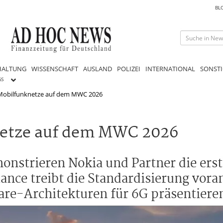
BL
HALTUNG
WISSENSCHAFT
AUSLAND
POLIZEI
INTERNATIONAL
SONSTI
GS
t Mobilfunknetze auf dem MWC 2026
knetze auf dem MWC 2026
nstrieren Nokia und Partner die erst
nce treibt die Standardisierung vora
re-Architekturen für 6G präsentiere