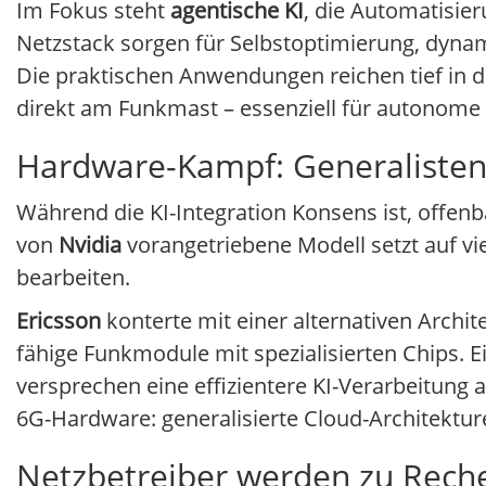
Im Fokus steht
agentische KI
, die Automatisie
Netzstack sorgen für Selbstoptimierung, dyn
Die praktischen Anwendungen reichen tief in di
direkt am Funkmast – essenziell für autonome 
Hardware-Kampf: Generalisten 
Während die KI-Integration Konsens ist, offe
von
Nvidia
vorangetriebene Modell setzt auf vi
bearbeiten.
Ericsson
konterte mit einer alternativen Archi
fähige Funkmodule mit spezialisierten Chips.
versprechen eine effizientere KI-Verarbeitung
6G-Hardware: generalisierte Cloud-Architekture
Netzbetreiber werden zu Rech