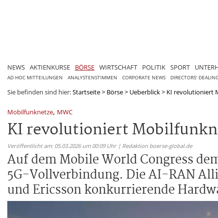
NEWS
AKTIENKURSE
BÖRSE
WIRTSCHAFT
POLITIK
SPORT
UNTER
AD HOC MITTEILUNGEN
ANALYSTENSTIMMEN
CORPORATE NEWS
DIRECTORS' DEALIN
Sie befinden sind hier:
Startseite
>
Börse
>
Ueberblick
>
KI revolutionier
,
Mobilfunknetze
MWC
KI revolutioniert Mobilfun
Veröffentlicht am: 05.03.2026 um 00:09 Uhr | Redaktion boerse-global.de
Auf dem Mobile World Congress demo
5G-Vollverbindung. Die AI-RAN Allia
und Ericsson konkurrierende Hardwa