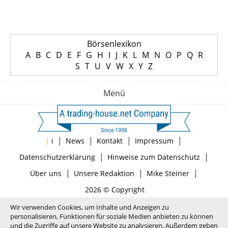
Börsenlexikon
A
B
C
D
E
F
G
H
I
J
K
L
M
N
O
P
Q
R
S
T
U
V
W
X
Y
Z
Menü
|
|
|
|
|
i
News
Kontakt
Impressum
|
|
Datenschutzerklärung
Hinweise zum Datenschutz
|
|
|
Über uns
Unsere Redaktion
Mike Steiner
2026 © Copyright
Wir verwenden Cookies, um Inhalte und Anzeigen zu
personalisieren, Funktionen für soziale Medien anbieten zu können
und die Zugriffe auf unsere Website zu analysieren. Außerdem geben