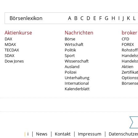
Börsenlexikon
A
B
C
D
E
F
G
H
I
J
K
L
Aktienkurse
Nachrichten
broker
DAX
Börse
CFD
MDAX
Wirtschaft
FOREX
TECDAX
Politik
Rohstoff
SDAX
Sport
Handels
Dow Jones
Wissenschaft
Handelss
Ausland
Aktien
Polizei
Zertifika
Unterhaltung
Options
International
Börsens
Kalenderblatt
|
|
|
|
|
i
News
Kontakt
Impressum
Datenschutze