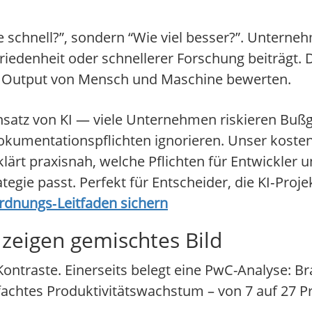
 schnell?”, sondern “Wie viel besser?”. Unterneh
edenheit oder schnellerer Forschung beiträgt. 
 Output von Mensch und Maschine bewerten.
insatz von KI — viele Unternehmen riskieren Bußg
okumentationspflichten ignorieren. Unser koste
ärt praxisnah, welche Pflichten für Entwickler
ategie passt. Perfekt für Entscheider, die KI‑Pro
ordnungs‑Leitfaden sichern
 zeigen gemischtes Bild
er Kontraste. Einerseits belegt eine PwC-Analyse:
erfachtes Produktivitätswachstum – von 7 auf 27 P