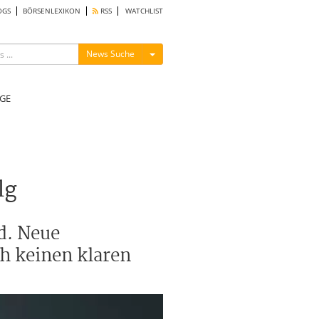
OGS
BÖRSENLEXIKON
RSS
WATCHLIST
Menü ein-/ausblenden
News Suche
GE
lg
d. Neue
h keinen klaren