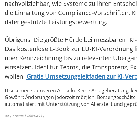
nachvollziehbar, wie Systeme zu ihren Entsch
die Einhaltung von Compliance-Vorschriften. KI
datengestützte Leistungsbewertung.
Übrigens: Die größte Hürde bei messbarem KI‑R
Das kostenlose E‑Book zur EU‑KI‑Verordnung lief
über Kennzeichnung bis zu relevanten Übergang
einsetzen. Ideal für Teams, die Transparenz, E
wollen.
Gratis Umsetzungsleitfaden zur KI‑Ve
Disclaimer zu unseren Artikeln: Keine Anlageberatung,
Gewähr; Änderungen jederzeit möglich. Börsengeschäfte 
automatisiert mit Unterstützung von AI erstellt und geprü
de | boerse | 68487493 |