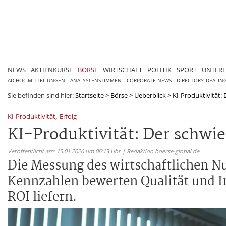
NEWS
AKTIENKURSE
BÖRSE
WIRTSCHAFT
POLITIK
SPORT
UNTER
AD HOC MITTEILUNGEN
ANALYSTENSTIMMEN
CORPORATE NEWS
DIRECTORS' DEALIN
Sie befinden sind hier:
Startseite
>
Börse
>
Ueberblick
>
KI-Produktivität:
,
KI-Produktivität
Erfolg
KI-Produktivität: Der schwi
Veröffentlicht am: 15.01.2026 um 06:13 Uhr | Redaktion boerse-global.de
Die Messung des wirtschaftlichen N
Kennzahlen bewerten Qualität und I
ROI liefern.