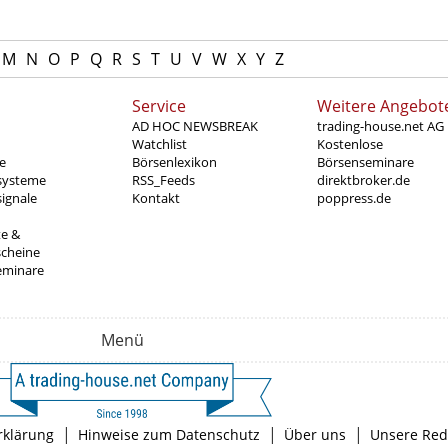
M
N
O
P
Q
R
S
T
U
V
W
X
Y
Z
Service
Weitere Angebot
AD HOC NEWSBREAK
trading-house.net AG
Watchlist
Kostenlose
e
Börsenlexikon
Börsenseminare
systeme
RSS_Feeds
direktbroker.de
ignale
Kontakt
poppress.de
te &
scheine
eminare
Menü
|
|
|
rklärung
Hinweise zum Datenschutz
Über uns
Unsere Red