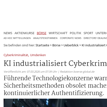
NEWS
AKTIENKURSE
BÖRSE
WIRTSCHAFT
POLITIK
SPORT
UNTER
AD HOC MITTEILUNGEN
ANALYSTENSTIMMEN
CORPORATE NEWS
DIRECTORS' DEALIN
Sie befinden sind hier:
Startseite
>
Börse
>
Ueberblick
>
KI industrialisier
,
Cyberkriminalität
Umdenken
KI industrialisiert Cyberkr
Veröffentlicht am: 07.03.2026 um 07:39 Uhr | Redaktion boerse-global.de
Führende Technologiekonzerne warne
Sicherheitsmethoden obsolet mache
kontinuierlicher Authentifizierung.