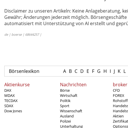
Disclaimer zu unseren Artikeln: Keine Anlageberatung,
Gewähr; Änderungen jederzeit möglich. Börsengeschäfte 
automatisiert mit Unterstützung von AI erstellt und geprü
de | boerse | 68644257 |
Börsenlexikon
A
B
C
D
E
F
G
H
I
J
K
L
Aktienkurse
Nachrichten
broker
DAX
Börse
CFD
MDAX
Wirtschaft
FOREX
TECDAX
Politik
Rohstoff
SDAX
Sport
Handels
Dow Jones
Wissenschaft
Handelss
Ausland
Aktien
Polizei
Zertifika
Unterhaltung
Options