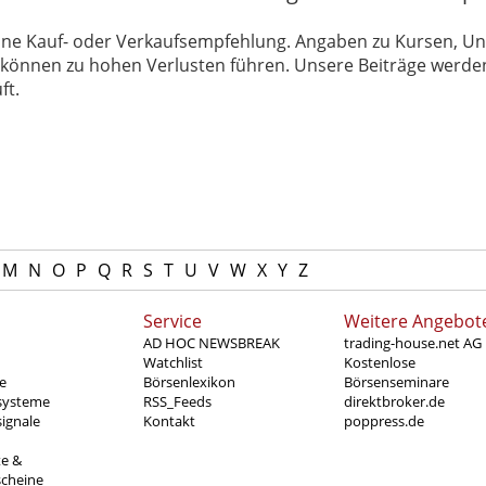
 keine Kauf- oder Verkaufsempfehlung. Angaben zu Kursen,
können zu hohen Verlusten führen. Unsere Beiträge werden
ft.
M
N
O
P
Q
R
S
T
U
V
W
X
Y
Z
Service
Weitere Angebot
AD HOC NEWSBREAK
trading-house.net AG
Watchlist
Kostenlose
e
Börsenlexikon
Börsenseminare
systeme
RSS_Feeds
direktbroker.de
ignale
Kontakt
poppress.de
te &
scheine