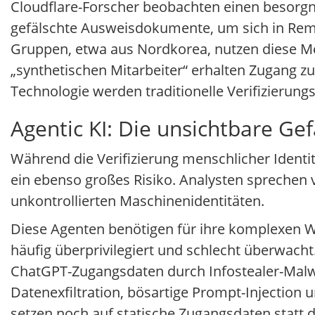
Cloudflare-Forscher beobachten einen besorgn
gefälschte Ausweisdokumente, um sich in Remo
Gruppen, etwa aus Nordkorea, nutzen diese Met
„synthetischen Mitarbeiter“ erhalten Zugang z
Technologie werden traditionelle Verifizieru
Agentic KI: Die unsichtbare Ge
Während die Verifizierung menschlicher Identit
ein ebenso großes Risiko. Analysten sprechen
unkontrollierten Maschinenidentitäten.
Diese Agenten benötigen für ihre komplexen 
häufig überprivilegiert und schlecht überwach
ChatGPT-Zugangsdaten durch Infostealer-Malw
Datenexfiltration, bösartige Prompt-Injecti
setzen noch auf statische Zugangsdaten statt 