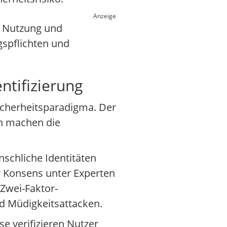
Anzeige
r Nutzung und
gspflichten und
ntifizierung
Sicherheitsparadigma. Der
on machen die
nschliche Identitäten
r Konsens unter Experten
 Zwei-Faktor-
nd Müdigkeitsattacken.
ese verifizieren Nutzer