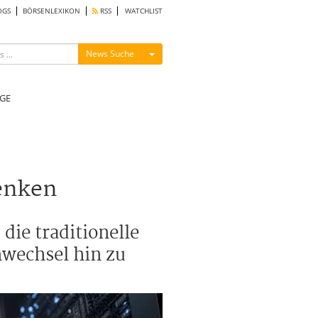
OGS
BÖRSENLEXIKON
RSS
WATCHLIST
Menü ein-/ausblenden
News Suche
GE
denken
ie traditionelle
wechsel hin zu