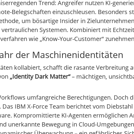
iserregenden Trend: Angreifer nutzen KI-generi
te-Belegschaften einzuschleusen. Besonders sta
hode, um bösartige Insider in Zielunternehmen 
u vertraulichen Systemen. Kombiniert mit Echtzei
ngsverfahren wie „Know-Your-Customer“ zunehmen
fahr der Maschinenidentitäten
äten kollabiert, schafft die rasante Verbreitun
 von
„Identity Dark Matter“
– mächtigen, unsichtb
Workflows umfangreiche Berechtigungen. Doch d
t. Das IBM X-Force Team berichtet vom Diebstahl
are. Kompromittierte KI-Agenten ermöglichen A
on und unerkannte Bewegung in Cloud-Umgebunge
dynamischer Überwachung – ein gefährliches Sich