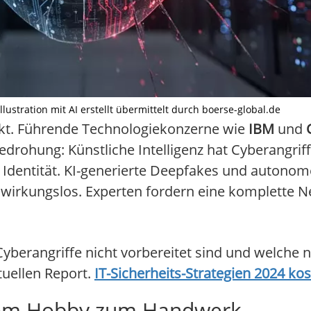
lustration mit AI erstellt übermittelt durch boerse-global.de
kt. Führende Technologiekonzerne wie
IBM
und
rohung: Künstliche Intelligenz hat Cyberangriffe 
le Identität. KI-generierte Deepfakes und auton
wirkungslos. Experten fordern eine komplette N
erangriffe nicht vorbereitet sind und welche n
tuellen Report.
IT-Sicherheits-Strategien 2024 ko
: Vom Hobby zum Handwerk