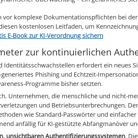
n vor komplexe Dokumentationspflichten bei de
 diesen kostenlosen Leitfaden, um Kennzeichnun
tis E-Book zur KI-Verordnung sichern
ter zur kontinuierlichen Authe
d Identitätsschwachstellen erfordert ein neues 
 KI-generiertes Phishing und Echtzeit-Impersonati
Awareness-Programme bisher setzten.
lich. Unternehmen, die menschliche und nicht-me
tzverletzungen und Betriebsunterbrechungen. De
smethoden wie Standard-Passwörter und einfacher
hmend anfällig für KI-gestützte Abfangmanöver u
en, unsichtbaren Authentifizierungssystemen
. Di