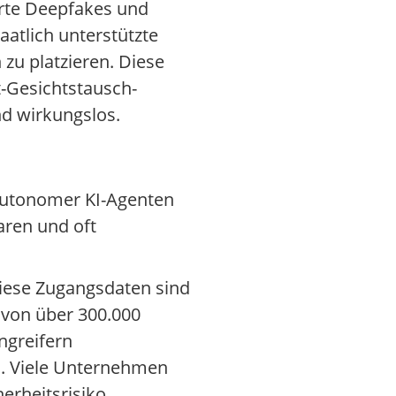
erte Deepfakes und
atlich unterstützte
zu platzieren. Diese
t-Gesichtstausch-
d wirkungslos.
g autonomer KI-Agenten
aren und oft
iese Zugangsdaten sind
 von über 300.000
ngreifern
n. Viele Unternehmen
erheitsrisiko.