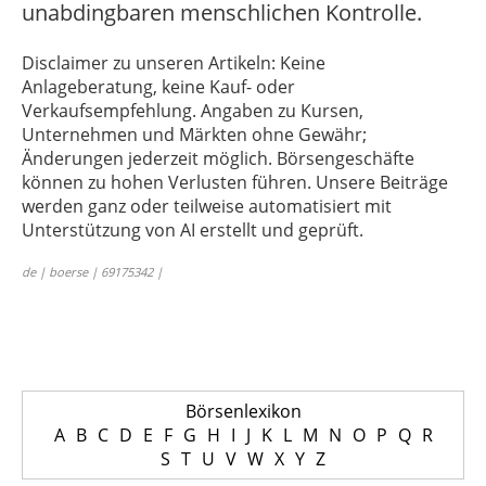
unabdingbaren menschlichen Kontrolle.
Disclaimer zu unseren Artikeln: Keine
Anlageberatung, keine Kauf- oder
Verkaufsempfehlung. Angaben zu Kursen,
Unternehmen und Märkten ohne Gewähr;
Änderungen jederzeit möglich. Börsengeschäfte
können zu hohen Verlusten führen. Unsere Beiträge
werden ganz oder teilweise automatisiert mit
Unterstützung von AI erstellt und geprüft.
de | boerse | 69175342 |
Börsenlexikon
A
B
C
D
E
F
G
H
I
J
K
L
M
N
O
P
Q
R
S
T
U
V
W
X
Y
Z