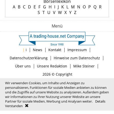
Börsenlexikon
A
B
C
D
E
F
G
H
I
J
K
L
M
N
O
P
Q
R
S
T
U
V
W
X
Y
Z
Menü
|
|
|
|
|
i
News
Kontakt
Impressum
|
|
Datenschutzerklärung
Hinweise zum Datenschutz
|
|
|
Über uns
Unsere Redaktion
Mike Steiner
2026 © Copyright
Wir verwenden Cookies, um Inhalte und Anzeigen zu
personalisieren, Funktionen für soziale Medien anbieten zu können
und die Zugriffe auf unsere Website zu analysieren. Außerdem geben
wir Informationen zu Ihrer Nutzung unserer Website an unsere
Partner für soziale Medien, Werbung und Analysen weiter.
Details
Verstanden