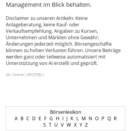
Management im Blick behalten.
Disclaimer zu unseren Artikeln: Keine
Anlageberatung, keine Kauf- oder
Verkaufsempfehlung. Angaben zu Kursen,
Unternehmen und Märkten ohne Gewähr;
Änderungen jederzeit möglich. Börsengeschäfte
können zu hohen Verlusten führen. Unsere Beiträge
werden ganz oder teilweise automatisiert mit
Unterstützung von AI erstellt und geprüft.
de | boerse | 69137702 |
Börsenlexikon
A
B
C
D
E
F
G
H
I
J
K
L
M
N
O
P
Q
R
S
T
U
V
W
X
Y
Z