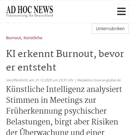
Unterrubriken
,
Burnout
Künstliche
KI erkennt Burnout, bevor
er entsteht
Veröffentlicht am: 21.12.2025 um 23:31 Uhr | Redaktion boerse-global.de
Künstliche Intelligenz analysiert
Stimmen in Meetings zur
Früherkennung psychischer
Belastungen, birgt aber Risiken
der Überwachung und einer