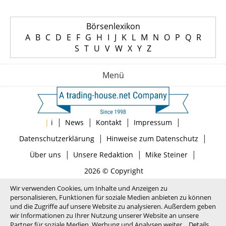
Börsenlexikon
A
B
C
D
E
F
G
H
I
J
K
L
M
N
O
P
Q
R
S
T
U
V
W
X
Y
Z
Menü
|
|
|
|
|
i
News
Kontakt
Impressum
|
|
Datenschutzerklärung
Hinweise zum Datenschutz
|
|
|
Über uns
Unsere Redaktion
Mike Steiner
2026 © Copyright
Wir verwenden Cookies, um Inhalte und Anzeigen zu
personalisieren, Funktionen für soziale Medien anbieten zu können
und die Zugriffe auf unsere Website zu analysieren. Außerdem geben
wir Informationen zu Ihrer Nutzung unserer Website an unsere
Partner für soziale Medien, Werbung und Analysen weiter.
Details