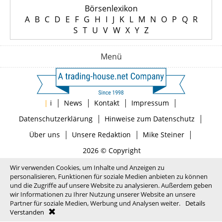
Börsenlexikon
A
B
C
D
E
F
G
H
I
J
K
L
M
N
O
P
Q
R
S
T
U
V
W
X
Y
Z
Menü
|
|
|
|
|
i
News
Kontakt
Impressum
|
|
Datenschutzerklärung
Hinweise zum Datenschutz
|
|
|
Über uns
Unsere Redaktion
Mike Steiner
2026 © Copyright
Wir verwenden Cookies, um Inhalte und Anzeigen zu
personalisieren, Funktionen für soziale Medien anbieten zu können
und die Zugriffe auf unsere Website zu analysieren. Außerdem geben
wir Informationen zu Ihrer Nutzung unserer Website an unsere
Partner für soziale Medien, Werbung und Analysen weiter.
Details
Verstanden