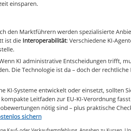
zeit einsparen.
h den Marktführern werden spezialisierte Anbiet
t ist die
Interoperabilität
: Verschiedene KI-Agent
elle.
 Wenn KI administrative Entscheidungen trifft, m
den. Die Technologie ist da – doch der rechtliche
 KI-Systeme entwickelt oder einsetzt, sollten Si
 kompakte Leitfaden zur EU‑KI‑Verordnung fass
bewertungen nötig sind – plus praktische Checkl
stenlos sichern
 keine Kauf- oder Verkaufsempfehlung. Angaben zu Kursen,