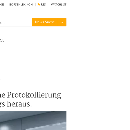
OGS
BÖRSENLEXIKON
RSS
WATCHLIST
Menü ein-/ausblenden
News Suche
GE
n
ne Protokollierung
gs heraus.