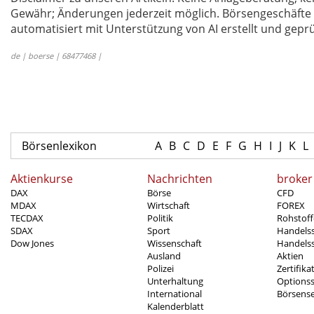
Gewähr; Änderungen jederzeit möglich. Börsengeschäfte 
automatisiert mit Unterstützung von AI erstellt und geprü
de | boerse | 68477468 |
Börsenlexikon
A
B
C
D
E
F
G
H
I
J
K
L
Aktienkurse
Nachrichten
broker
DAX
Börse
CFD
MDAX
Wirtschaft
FOREX
TECDAX
Politik
Rohstoff
SDAX
Sport
Handels
Dow Jones
Wissenschaft
Handelss
Ausland
Aktien
Polizei
Zertifika
Unterhaltung
Options
International
Börsens
Kalenderblatt