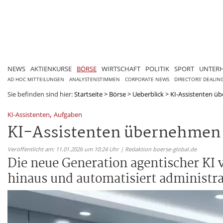
NEWS
AKTIENKURSE
BÖRSE
WIRTSCHAFT
POLITIK
SPORT
UNTER
AD HOC MITTEILUNGEN
ANALYSTENSTIMMEN
CORPORATE NEWS
DIRECTORS' DEALIN
Sie befinden sind hier:
Startseite
>
Börse
>
Ueberblick
>
KI-Assistenten üb
,
KI-Assistenten
Aufgaben
KI-Assistenten übernehmen 
Veröffentlicht am: 11.01.2026 um 10:24 Uhr | Redaktion boerse-global.de
Die neue Generation agentischer KI 
hinaus und automatisiert administra