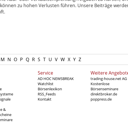
können zu hohen Verlusten führen. Unsere Beiträge werden
ft.
M
N
O
P
Q
R
S
T
U
V
W
X
Y
Z
Service
Weitere Angebot
AD HOC NEWSBREAK
trading-house.net AG
Watchlist
Kostenlose
e
Börsenlexikon
Börsenseminare
systeme
RSS_Feeds
direktbroker.de
ignale
Kontakt
poppress.de
te &
scheine
eminare