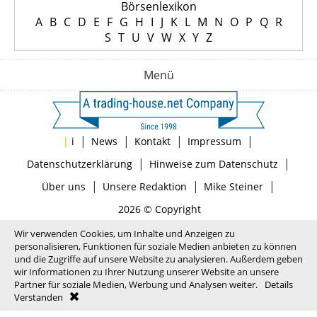
Börsenlexikon
A
B
C
D
E
F
G
H
I
J
K
L
M
N
O
P
Q
R
S
T
U
V
W
X
Y
Z
Menü
|
|
|
|
|
i
News
Kontakt
Impressum
|
|
Datenschutzerklärung
Hinweise zum Datenschutz
|
|
|
Über uns
Unsere Redaktion
Mike Steiner
2026 © Copyright
Wir verwenden Cookies, um Inhalte und Anzeigen zu
personalisieren, Funktionen für soziale Medien anbieten zu können
und die Zugriffe auf unsere Website zu analysieren. Außerdem geben
wir Informationen zu Ihrer Nutzung unserer Website an unsere
Partner für soziale Medien, Werbung und Analysen weiter.
Details
Verstanden