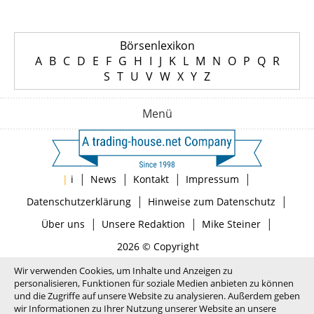
Börsenlexikon
A
B
C
D
E
F
G
H
I
J
K
L
M
N
O
P
Q
R
S
T
U
V
W
X
Y
Z
Menü
|
|
|
|
|
i
News
Kontakt
Impressum
|
|
Datenschutzerklärung
Hinweise zum Datenschutz
|
|
|
Über uns
Unsere Redaktion
Mike Steiner
2026 © Copyright
Wir verwenden Cookies, um Inhalte und Anzeigen zu
personalisieren, Funktionen für soziale Medien anbieten zu können
und die Zugriffe auf unsere Website zu analysieren. Außerdem geben
wir Informationen zu Ihrer Nutzung unserer Website an unsere