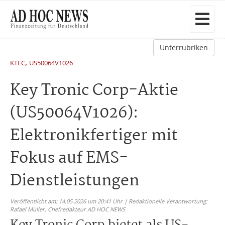
Unterrubriken
,
KTEC
US50064V1026
Key Tronic Corp-Aktie
(US50064V1026):
Elektronikfertiger mit
Fokus auf EMS-
Dienstleistungen
Veröffentlicht am: 14.05.2026 um 20:41 Uhr | Redaktionelle Verantwortung:
Rafael Müller,
Chefredakteur AD HOC NEWS