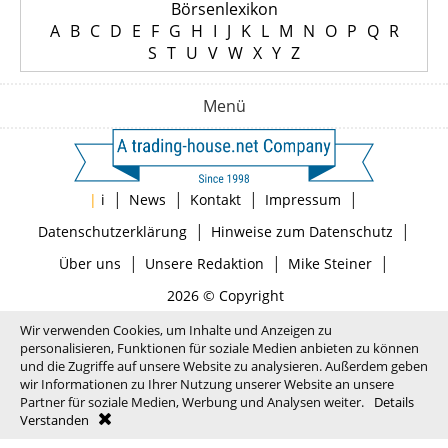
Börsenlexikon
A
B
C
D
E
F
G
H
I
J
K
L
M
N
O
P
Q
R
S
T
U
V
W
X
Y
Z
Menü
|
|
|
|
|
i
News
Kontakt
Impressum
|
|
Datenschutzerklärung
Hinweise zum Datenschutz
|
|
|
Über uns
Unsere Redaktion
Mike Steiner
2026 © Copyright
Wir verwenden Cookies, um Inhalte und Anzeigen zu
personalisieren, Funktionen für soziale Medien anbieten zu können
und die Zugriffe auf unsere Website zu analysieren. Außerdem geben
wir Informationen zu Ihrer Nutzung unserer Website an unsere
Partner für soziale Medien, Werbung und Analysen weiter.
Details
Verstanden