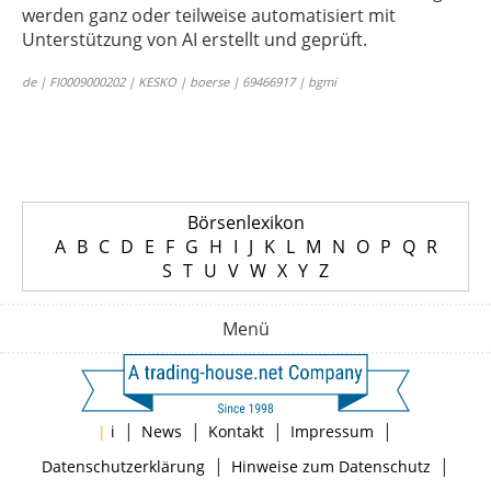
werden ganz oder teilweise automatisiert mit
Unterstützung von AI erstellt und geprüft.
de | FI0009000202 | KESKO | boerse | 69466917 | bgmi
Börsenlexikon
A
B
C
D
E
F
G
H
I
J
K
L
M
N
O
P
Q
R
S
T
U
V
W
X
Y
Z
Menü
|
|
|
|
|
i
News
Kontakt
Impressum
|
|
Datenschutzerklärung
Hinweise zum Datenschutz