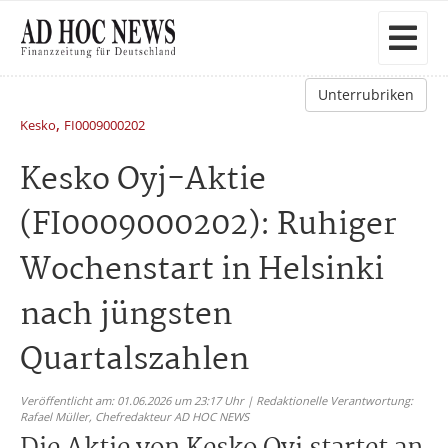
Unterrubriken
,
Kesko
FI0009000202
Kesko Oyj-Aktie
(FI0009000202): Ruhiger
Wochenstart in Helsinki
nach jüngsten
Quartalszahlen
Veröffentlicht am: 01.06.2026 um 23:17 Uhr | Redaktionelle Verantwortung:
Rafael Müller,
Chefredakteur AD HOC NEWS