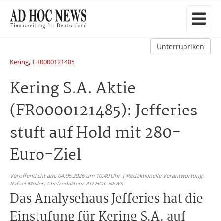
Unterrubriken
,
Kering
FR0000121485
Kering S.A. Aktie
(FR0000121485): Jefferies
stuft auf Hold mit 280-
Euro-Ziel
Veröffentlicht am: 04.05.2026 um 10:49 Uhr | Redaktionelle Verantwortung:
Rafael Müller,
Chefredakteur AD HOC NEWS
Das Analysehaus Jefferies hat die
Einstufung für Kering S.A. auf