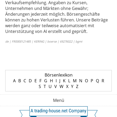
Verkaufsempfehlung. Angaben zu Kursen,
Unternehmen und Märkten ohne Gewähr;
Änderungen jederzeit möglich. Börsengeschäfte
können zu hohen Verlusten führen. Unsere Beiträge
werden ganz oder teilweise automatisiert mit
Unterstützung von AI erstellt und geprüft.
de | FR0000121485 | KERING | boerse | 69276022 | bgmi
Börsenlexikon
A
B
C
D
E
F
G
H
I
J
K
L
M
N
O
P
Q
R
S
T
U
V
W
X
Y
Z
Menü