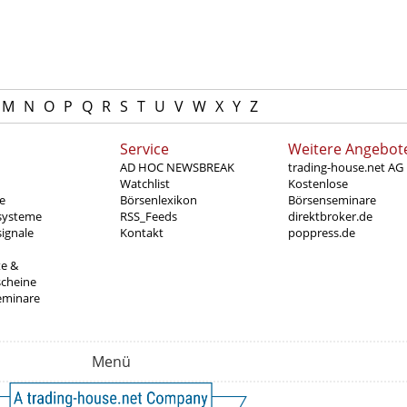
M
N
O
P
Q
R
S
T
U
V
W
X
Y
Z
Service
Weitere Angebot
AD HOC NEWSBREAK
trading-house.net AG
Watchlist
Kostenlose
e
Börsenlexikon
Börsenseminare
systeme
RSS_Feeds
direktbroker.de
ignale
Kontakt
poppress.de
te &
scheine
eminare
Menü