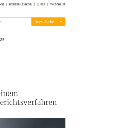
OGS
BÖRSENLEXIKON
RSS
WATCHLIST
Menü ein-/ausblenden
News Suche
GE
einem
erichtsverfahren