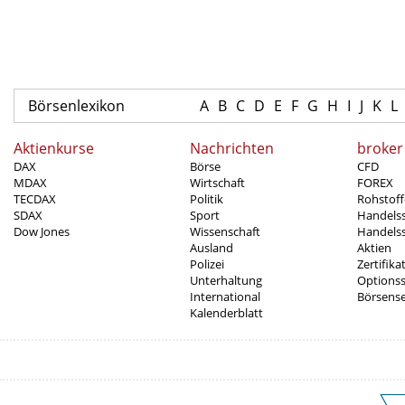
Börsenlexikon
A
B
C
D
E
F
G
H
I
J
K
L
Aktienkurse
Nachrichten
broker
DAX
Börse
CFD
MDAX
Wirtschaft
FOREX
TECDAX
Politik
Rohstoff
SDAX
Sport
Handels
Dow Jones
Wissenschaft
Handelss
Ausland
Aktien
Polizei
Zertifika
Unterhaltung
Options
International
Börsens
Kalenderblatt