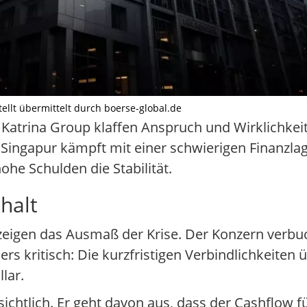
stellt übermittelt durch boerse-global.de
 Katrina Group klaffen Anspruch und Wirklichkei
ingapur kämpft mit einer schwierigen Finanzla
he Schulden die Stabilität.
halt
zeigen das Ausmaß der Krise. Der Konzern verbuc
rs kritisch: Die kurzfristigen Verbindlichkeiten 
lar.
rsichtlich. Er geht davon aus, dass der Cashflo