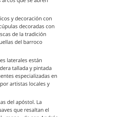
os arcos que se abren
nicos y decoración con
s cúpulas decoradas con
scas de la tradición
uellas del barroco
ves laterales están
era tallada y pintada
uentes especializadas en
por artistas locales y
as del apóstol. La
aves que resaltan el