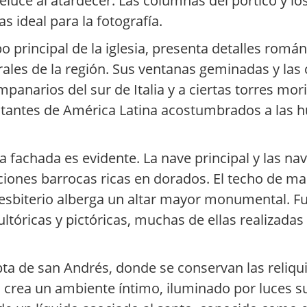
 reluce al atardecer. Las columnas del pórtico y l
s ideal para la fotografía.
 principal de la iglesia, presenta detalles romá
rales de la región. Sus ventanas geminadas y la
panarios del sur de Italia y a ciertas torres mori
sitantes de América Latina acostumbrados a las h
la fachada es evidente. La nave principal y las na
ones barrocas ricas en dorados. El techo de mad
resbiterio alberga un altar mayor monumental. F
ltóricas y pictóricas, muchas de ellas realizadas 
ta de san Andrés, donde se conservan las reliqui
crea un ambiente íntimo, iluminado por luces su