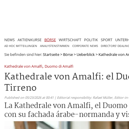
NEWS
AKTIENKURSE
BÖRSE
WIRTSCHAFT
POLITIK
SPORT
UNTER
AD HOC MITTEILUNGEN
ANALYSTENSTIMMEN
CORPORATE NEWS
DIRECTORS' DEALIN
Sie befinden sind hier:
Startseite
>
Börse
>
Ueberblick
>
Kathedrale von Ama
,
Kathedrale von Amalfi
Duomo di Amalfi
Kathedrale von Amalfi: el Du
Tirreno
Published on 05/23/2026 at 00:41 | Editorial responsibility: Rafael Müller,
Editor-i
La Kathedrale von Amalfi, el Duomo d
con su fachada árabe-normanda y vis