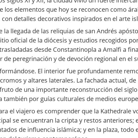
s siglos XI y XII, la ciudad vivió un fuerte interc
 de los elementos que hoy se reconocen como á
on detalles decorativos inspirados en el arte is
a llegada de las reliquias de san Andrés apóstol
itio oficial de la diócesis y estudios recogidos po
trasladadas desde Constantinopla a Amalfi a finale
de peregrinación y de devoción regional en el su
ansformándose. El interior fue profundamente rem
omos y altares laterales. La fachada actual, de
 fruto de una importante reconstrucción del sig
ida también por guías culturales de medios europ
para el viajero es comprender que la Kathedrale 
ipal se encuentran la cripta y restos anteriores; 
dos de influencia islámica; y en la plaza, todo 