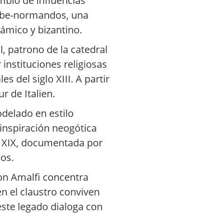
ambio de influencias
rabe-normandos, una
lámico y bizantino.
, patrono de la catedral
r instituciones religiosas
s del siglo XIII. A partir
r de Italien.
odelado en estilo
 inspiración neogótica
lo XIX, documentada por
eos.
von Amalfi concentra
en el claustro conviven
este legado dialoga con