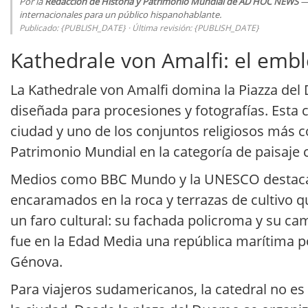
Por la
Redacción de Historia y Patrimonio Mundial de AD HOC NEWS
— 
internacionales para un público hispanohablante.
Publicado: {PUBLISH_DATE} · Última revisión: {PUBLISH_DATE}
Kathedrale von Amalfi: el embl
La Kathedrale von Amalfi domina la Piazza del 
diseñada para procesiones y fotografías. Esta 
ciudad y uno de los conjuntos religiosos más
Patrimonio Mundial en la categoría de paisaje c
Medios como BBC Mundo y la UNESCO destacan
encaramados en la roca y terrazas de cultivo 
un faro cultural: su fachada policroma y su ca
fue en la Edad Media una república marítima p
Génova.
Para viajeros sudamericanos, la catedral no es