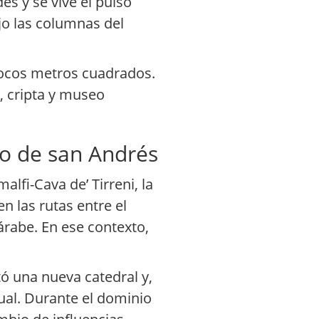
s y se vive el pulso
jo las columnas del
 pocos metros cuadrados.
o, cripta y museo
io de san Andrés
lfi-Cava de’ Tirreni, la
n las rutas entre el
árabe. En ese contexto,
tó una nueva catedral y,
tual. Durante el dominio