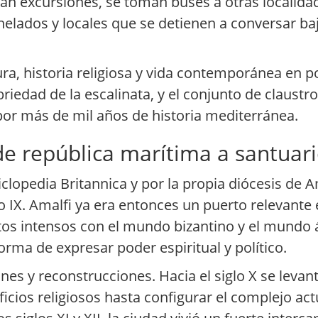
an excursiones, se toman buses a otras localidade
helados y locales que se detienen a conversar ba
ura, historia religiosa y vida contemporánea en
riedad de la escalinata, y el conjunto de claustr
por más de mil años de historia mediterránea.
de república marítima a santuar
lopedia Britannica y por la propia diócesis de Ama
o IX. Amalfi ya era entonces un puerto relevante e
tos intensos con el mundo bizantino y el mundo 
forma de expresar poder espiritual y político.
es y reconstrucciones. Hacia el siglo X se levan
ificios religiosos hasta configurar el complejo ac