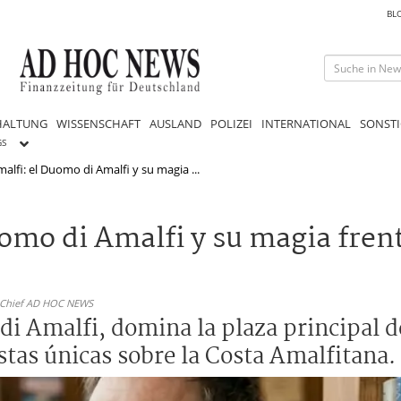
BL
HALTUNG
WISSENSCHAFT
AUSLAND
POLIZEI
INTERNATIONAL
SONSTI
GS
lfi: el Duomo di Amalfi y su magia ...
omo di Amalfi y su magia fren
n-Chief AD HOC NEWS
i Amalfi, domina la plaza principal de
tas únicas sobre la Costa Amalfitana.