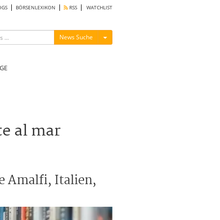
OGS
BÖRSENLEXIKON
RSS
WATCHLIST
Menü ein-/ausblenden
News Suche
GE
te al mar
 Amalfi, Italien,