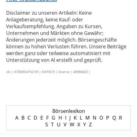
Disclaimer zu unseren Artikeln: Keine
Anlageberatung, keine Kauf- oder
Verkaufsempfehlung. Angaben zu Kursen,
Unternehmen und Märkten ohne Gewähr;
Änderungen jederzeit möglich. Börsengeschäfte
können zu hohen Verlusten führen. Unsere Beiträge
werden ganz oder teilweise automatisiert mit
Unterstützung von AI erstellt und geprüft.
de | AT000KAPSCH9 | KAPSCH | boerse | 68984602 |
Börsenlexikon
A
B
C
D
E
F
G
H
I
J
K
L
M
N
O
P
Q
R
S
T
U
V
W
X
Y
Z