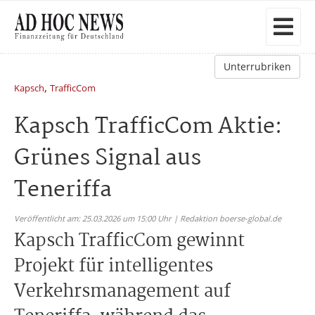
Unterrubriken
,
Kapsch
TrafficCom
Kapsch TrafficCom Aktie:
Grünes Signal aus
Teneriffa
Veröffentlicht am: 25.03.2026 um 15:00 Uhr | Redaktion boerse-global.de
Kapsch TrafficCom gewinnt
Projekt für intelligentes
Verkehrsmanagement auf