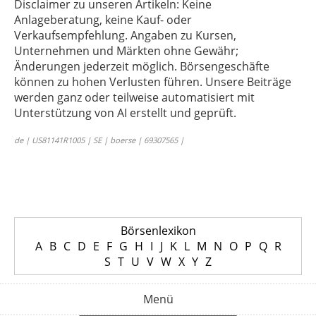
Disclaimer zu unseren Artikeln: Keine
Anlageberatung, keine Kauf- oder
Verkaufsempfehlung. Angaben zu Kursen,
Unternehmen und Märkten ohne Gewähr;
Änderungen jederzeit möglich. Börsengeschäfte
können zu hohen Verlusten führen. Unsere Beiträge
werden ganz oder teilweise automatisiert mit
Unterstützung von AI erstellt und geprüft.
de | US81141R1005 | SE | boerse | 69307565 |
Börsenlexikon
A
B
C
D
E
F
G
H
I
J
K
L
M
N
O
P
Q
R
S
T
U
V
W
X
Y
Z
Menü