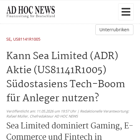
Unterrubriken
,
SE
US81141R1005
Kann Sea Limited (ADR)
Aktie (US81141R1005)
Südostasiens Tech-Boom
für Anleger nutzen?
Veröffentlicht am: 11.05.2026 um 19:57 Uhr | Redaktionelle Verantwortung:
Rafael Müller,
Chefredakteur AD HOC NEWS
Sea Limited dominiert Gaming, E-
Commerce und Fintech in