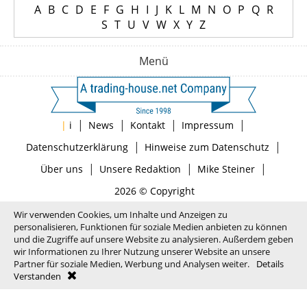
A
B
C
D
E
F
G
H
I
J
K
L
M
N
O
P
Q
R
S
T
U
V
W
X
Y
Z
Menü
|
|
|
|
|
i
News
Kontakt
Impressum
|
|
Datenschutzerklärung
Hinweise zum Datenschutz
|
|
|
Über uns
Unsere Redaktion
Mike Steiner
2026 © Copyright
Wir verwenden Cookies, um Inhalte und Anzeigen zu
personalisieren, Funktionen für soziale Medien anbieten zu können
und die Zugriffe auf unsere Website zu analysieren. Außerdem geben
wir Informationen zu Ihrer Nutzung unserer Website an unsere
Partner für soziale Medien, Werbung und Analysen weiter.
Details
Verstanden