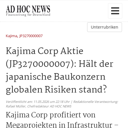
Unterrubriken
,
Kajima
JP3270000007
Kajima Corp Aktie
(JP3270000007): Hält der
japanische Baukonzern
globalen Risiken stand?
Veröffentlicht am: 11.05.2026 um 22:18 Uhr | Redaktionelle Verantwortung:
Rafael Müller,
Chefredakteur AD HOC NEWS
Kajima Corp profitiert von
Megaprojekten in Infrastruktur –