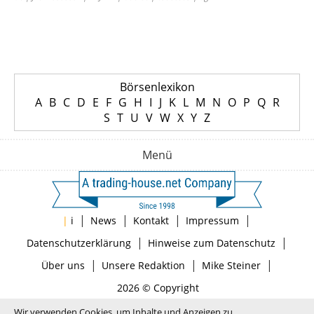
Börsenlexikon
A
B
C
D
E
F
G
H
I
J
K
L
M
N
O
P
Q
R
S
T
U
V
W
X
Y
Z
Menü
|
|
|
|
|
i
News
Kontakt
Impressum
|
|
Datenschutzerklärung
Hinweise zum Datenschutz
|
|
|
Über uns
Unsere Redaktion
Mike Steiner
2026 © Copyright
Wir verwenden Cookies, um Inhalte und Anzeigen zu