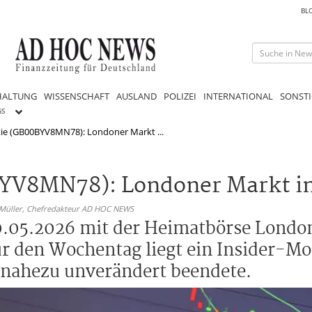
BL
HALTUNG
WISSENSCHAFT
AUSLAND
POLIZEI
INTERNATIONAL
SONSTI
GS
tie (GB00BYV8MN78): Londoner Markt ...
BYV8MN78): Londoner Markt i
 Müller,
Chefredakteur AD HOC NEWS
30.05.2026 mit der Heimatbörse Londo
den Wochentag liegt ein Insider-Mo
 nahezu unverändert beendete.