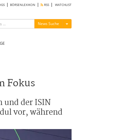
OGS
BÖRSENLEXIKON
RSS
WATCHLIST
Menü ein-/ausblenden
News Suche
GE
m Fokus
n und der ISIN
dul vor, während