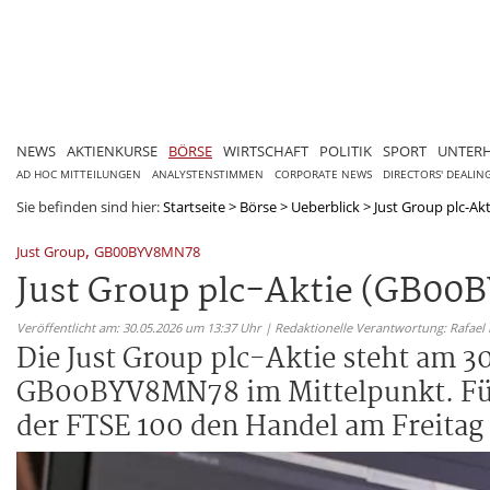
NEWS
AKTIENKURSE
BÖRSE
WIRTSCHAFT
POLITIK
SPORT
UNTER
AD HOC MITTEILUNGEN
ANALYSTENSTIMMEN
CORPORATE NEWS
DIRECTORS' DEALIN
Sie befinden sind hier:
Startseite
>
Börse
>
Ueberblick
>
Just Group plc-Ak
,
Just Group
GB00BYV8MN78
Just Group plc-Aktie (GB00
Veröffentlicht am: 30.05.2026 um 13:37 Uhr | Redaktionelle Verantwortung: Rafael
Die Just Group plc-Aktie steht am 
GB00BYV8MN78 im Mittelpunkt. Für 
der FTSE 100 den Handel am Freitag