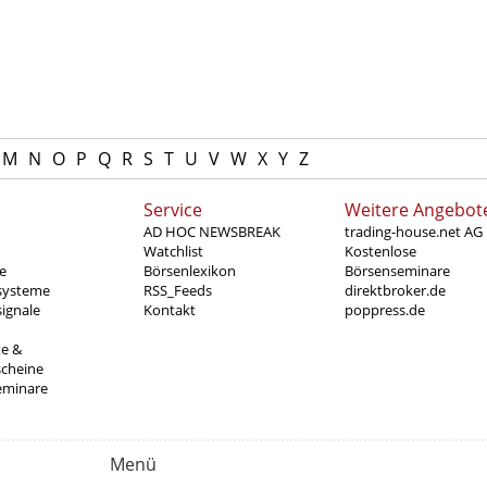
M
N
O
P
Q
R
S
T
U
V
W
X
Y
Z
Service
Weitere Angebot
AD HOC NEWSBREAK
trading-house.net AG
Watchlist
Kostenlose
e
Börsenlexikon
Börsenseminare
systeme
RSS_Feeds
direktbroker.de
ignale
Kontakt
poppress.de
te &
scheine
eminare
Menü