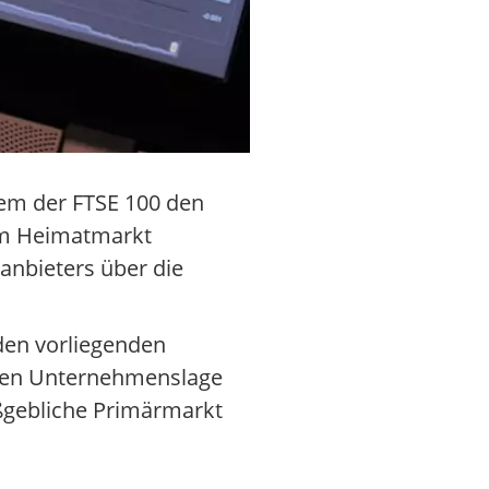
dem der FTSE 100 den
 im Heimatmarkt
anbieters über die
 den vorliegenden
rten Unternehmenslage
aßgebliche Primärmarkt