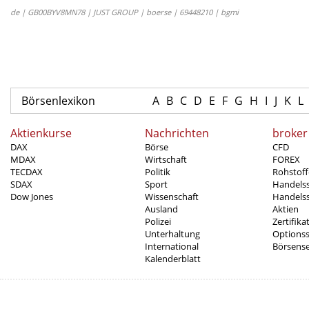
de | GB00BYV8MN78 | JUST GROUP | boerse | 69448210 | bgmi
Börsenlexikon
A
B
C
D
E
F
G
H
I
J
K
L
Aktienkurse
Nachrichten
broker
DAX
Börse
CFD
MDAX
Wirtschaft
FOREX
TECDAX
Politik
Rohstoff
SDAX
Sport
Handels
Dow Jones
Wissenschaft
Handelss
Ausland
Aktien
Polizei
Zertifika
Unterhaltung
Options
International
Börsens
Kalenderblatt