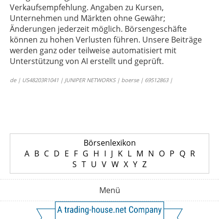
Verkaufsempfehlung. Angaben zu Kursen,
Unternehmen und Märkten ohne Gewähr;
Änderungen jederzeit möglich. Börsengeschäfte
können zu hohen Verlusten führen. Unsere Beiträge
werden ganz oder teilweise automatisiert mit
Unterstützung von AI erstellt und geprüft.
de | US48203R1041 | JUNIPER NETWORKS | boerse | 69512863 |
Börsenlexikon
A
B
C
D
E
F
G
H
I
J
K
L
M
N
O
P
Q
R
S
T
U
V
W
X
Y
Z
Menü