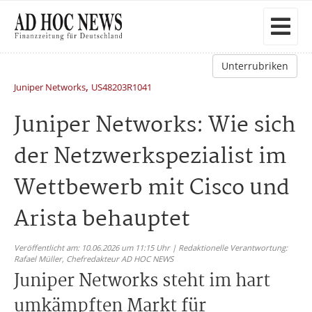
Unterrubriken
,
Juniper Networks
US48203R1041
Juniper Networks: Wie sich
der Netzwerkspezialist im
Wettbewerb mit Cisco und
Arista behauptet
Veröffentlicht am: 10.06.2026 um 11:15 Uhr | Redaktionelle Verantwortung:
Rafael Müller,
Chefredakteur AD HOC NEWS
Juniper Networks steht im hart
umkämpften Markt für