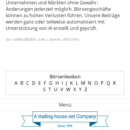
Unternehmen und Märkten ohne Gewähr;
Änderungen jederzeit möglich. Börsengeschäfte
können zu hohen Verlusten führen. Unsere Beiträge
werden ganz oder teilweise automatisiert mit
Unterstützung von AI erstellt und geprüft.
de | US48132B2043 | JUHL | boerse | 69213199 |
Börsenlexikon
A
B
C
D
E
F
G
H
I
J
K
L
M
N
O
P
Q
R
S
T
U
V
W
X
Y
Z
Menü