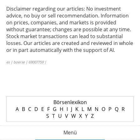
Disclaimer regarding our articles: No investment
advice, no buy or sell recommendation. Information
on prices, companies, and markets is provided
without guarantee; changes are possible at any time.
Stock market transactions can lead to substantial
losses. Our articles are created and reviewed in whole
or in part automatically with the support of AI.
es | boerse | 69007759 |
Börsenlexikon
A
B
C
D
E
F
G
H
I
J
K
L
M
N
O
P
Q
R
S
T
U
V
W
X
Y
Z
Menü