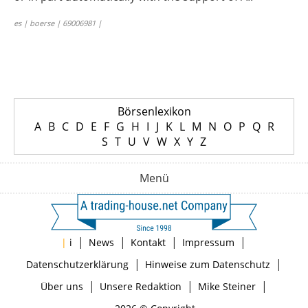
es | boerse | 69006981 |
Börsenlexikon
A
B
C
D
E
F
G
H
I
J
K
L
M
N
O
P
Q
R
S
T
U
V
W
X
Y
Z
Menü
|
|
|
|
|
i
News
Kontakt
Impressum
|
|
Datenschutzerklärung
Hinweise zum Datenschutz
|
|
|
Über uns
Unsere Redaktion
Mike Steiner