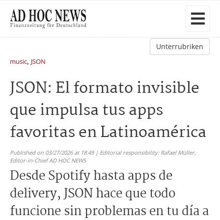
Unterrubriken
,
music
JSON
JSON: El formato invisible
que impulsa tus apps
favoritas en Latinoamérica
Published on 03/27/2026 at 18:49 | Editorial responsibility: Rafael Müller,
Editor-in-Chief AD HOC NEWS
Desde Spotify hasta apps de
delivery, JSON hace que todo
funcione sin problemas en tu día a