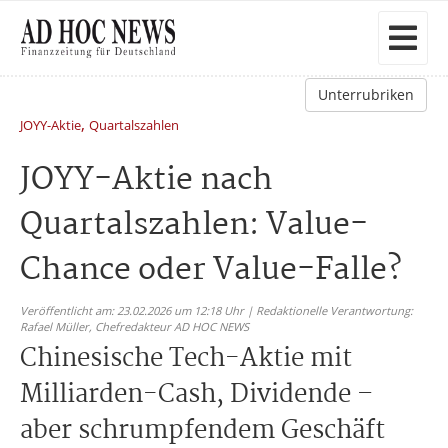
Unterrubriken
,
JOYY-Aktie
Quartalszahlen
JOYY-Aktie nach
Quartalszahlen: Value-
Chance oder Value-Falle?
Veröffentlicht am: 23.02.2026 um 12:18 Uhr | Redaktionelle Verantwortung:
Rafael Müller,
Chefredakteur AD HOC NEWS
Chinesische Tech-Aktie mit
Milliarden-Cash, Dividende –
aber schrumpfendem Geschäft