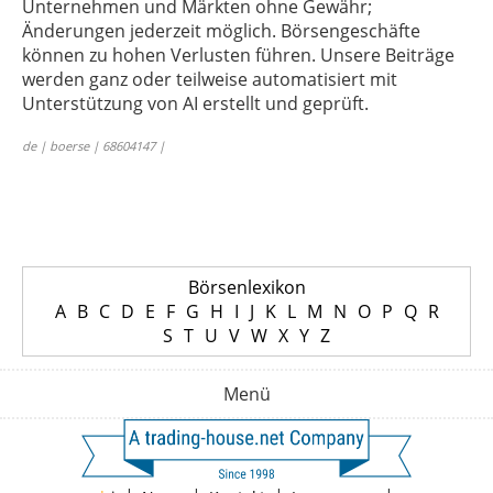
Unternehmen und Märkten ohne Gewähr;
Änderungen jederzeit möglich. Börsengeschäfte
können zu hohen Verlusten führen. Unsere Beiträge
werden ganz oder teilweise automatisiert mit
Unterstützung von AI erstellt und geprüft.
de | boerse | 68604147 |
Börsenlexikon
A
B
C
D
E
F
G
H
I
J
K
L
M
N
O
P
Q
R
S
T
U
V
W
X
Y
Z
Menü