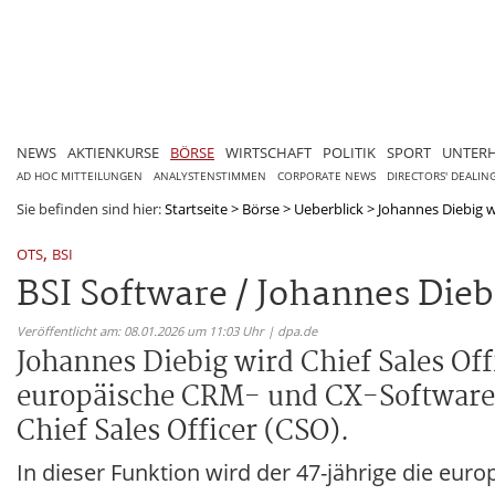
NEWS
AKTIENKURSE
BÖRSE
WIRTSCHAFT
POLITIK
SPORT
UNTER
AD HOC MITTEILUNGEN
ANALYSTENSTIMMEN
CORPORATE NEWS
DIRECTORS' DEALIN
Sie befinden sind hier:
Startseite
>
Börse
>
Ueberblick
>
Johannes Diebig wi
,
OTS
BSI
BSI Software / Johannes Diebi
Veröffentlicht am: 08.01.2026 um 11:03 Uhr | dpa.de
Johannes Diebig wird Chief Sales Off
europäische CRM- und CX-Softwareher
Chief Sales Officer (CSO).
In dieser Funktion wird der 47-jährige die eu