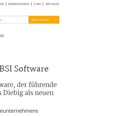
OGS
BÖRSENLEXIKON
RSS
WATCHLIST
Menü ein-/ausblenden
News Suche
GE
 BSI Software
tware, der führende
 Diebig als neuen
wareunternehmens