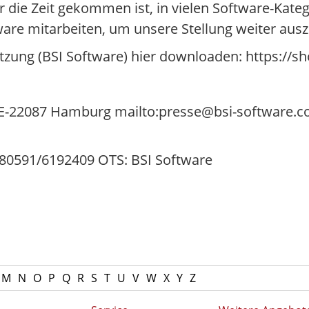
er die Zeit gekommen ist, in vielen Software-Kate
ware mitarbeiten, um unsere Stellung weiter aus
tzung (BSI Software) hier downloaden: https://s
DE-22087 Hamburg mailto:presse@bsi-software.c
/180591/6192409 OTS: BSI Software
M
N
O
P
Q
R
S
T
U
V
W
X
Y
Z