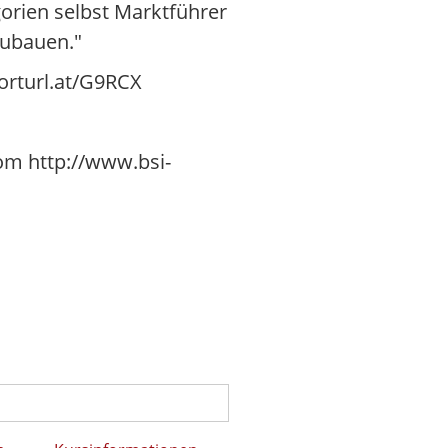
gorien selbst Marktführer
zubauen."
horturl.at/G9RCX
om http://www.bsi-