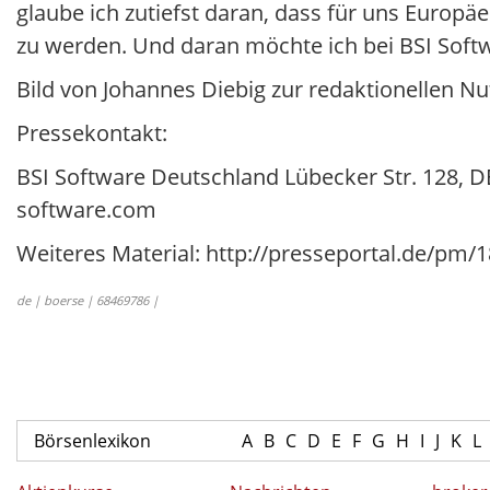
glaube ich zutiefst daran, dass für uns Europä
zu werden. Und daran möchte ich bei BSI Soft
Bild von Johannes Diebig zur redaktionellen Nu
Pressekontakt:
BSI Software Deutschland Lübecker Str. 128, 
software.com
Weiteres Material: http://presseportal.de/pm
de | boerse | 68469786 |
Börsenlexikon
A
B
C
D
E
F
G
H
I
J
K
L