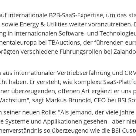
 auf internationale B2B-SaaS-Expertise, um das 
sowie Energy & Utilities weiter voranzutreiben. 
g in internationalen Software- und Technologie
inentaleuropa bei TBAuctions, der führenden eur
rägten verschiedene Führungsrollen bei Zalando
 aus internationaler Vertriebserfahrung und CRM-
t haben. Er versteht, wie komplexe SaaS-Plattf
iner überzeugenden, offenen Art ergänzt er uns p
 Wachstum", sagt Markus Brunold, CEO bei BSI So
 seiner neuen Rolle: "Als jemand, der viele Jahre
iche Systeme und Applikationen gesehen - aber n
nchenverständnis so überzeugend wie die BSI Cus