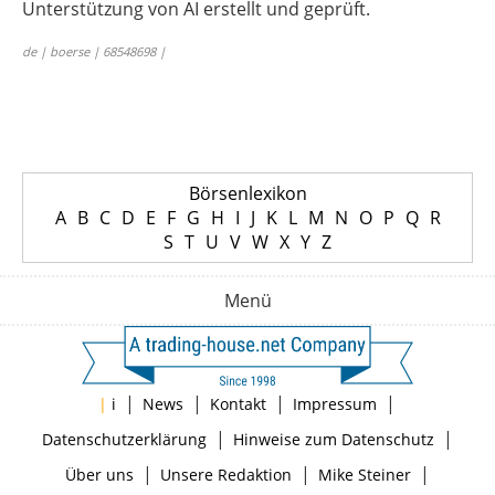
Unterstützung von AI erstellt und geprüft.
de | boerse | 68548698 |
Börsenlexikon
A
B
C
D
E
F
G
H
I
J
K
L
M
N
O
P
Q
R
S
T
U
V
W
X
Y
Z
Menü
|
|
|
|
|
i
News
Kontakt
Impressum
|
|
Datenschutzerklärung
Hinweise zum Datenschutz
|
|
|
Über uns
Unsere Redaktion
Mike Steiner