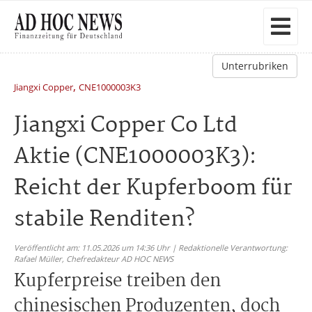
Unterrubriken
,
Jiangxi Copper
CNE1000003K3
Jiangxi Copper Co Ltd
Aktie (CNE1000003K3):
Reicht der Kupferboom für
stabile Renditen?
Veröffentlicht am: 11.05.2026 um 14:36 Uhr | Redaktionelle Verantwortung:
Rafael Müller,
Chefredakteur AD HOC NEWS
Kupferpreise treiben den
chinesischen Produzenten, doch