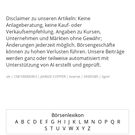
Disclaimer zu unseren Artikeln: Keine
Anlageberatung, keine Kauf- oder
Verkaufsempfehlung. Angaben zu Kursen,
Unternehmen und Märkten ohne Gewähr;
Änderungen jederzeit möglich. Börsengeschäfte
können zu hohen Verlusten führen. Unsere Beiträge
werden ganz oder teilweise automatisiert mit
Unterstützung von AI erstellt und geprüft.
de | CNE1000003K3 | JIANGXI COPPER | boerse | 69305385 | bgmi
Börsenlexikon
A
B
C
D
E
F
G
H
I
J
K
L
M
N
O
P
Q
R
S
T
U
V
W
X
Y
Z