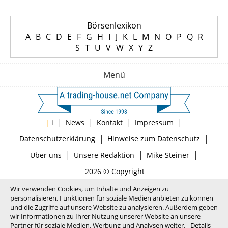
Börsenlexikon
A
B
C
D
E
F
G
H
I
J
K
L
M
N
O
P
Q
R
S
T
U
V
W
X
Y
Z
Menü
|
|
|
|
|
i
News
Kontakt
Impressum
|
|
Datenschutzerklärung
Hinweise zum Datenschutz
|
|
|
Über uns
Unsere Redaktion
Mike Steiner
2026 © Copyright
Wir verwenden Cookies, um Inhalte und Anzeigen zu
personalisieren, Funktionen für soziale Medien anbieten zu können
und die Zugriffe auf unsere Website zu analysieren. Außerdem geben
wir Informationen zu Ihrer Nutzung unserer Website an unsere
Partner für soziale Medien, Werbung und Analysen weiter.
Details