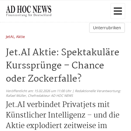
Unterrubriken
,
JetAI
Aktie
Jet.AI Aktie: Spektakuläre
Kurssprünge – Chance
oder Zockerfalle?
Veröffentlicht am: 15.02.2026 um 11:00 Uhr | Redaktionelle Verantwortung:
Rafael Müller,
Chefredakteur AD HOC NEWS
Jet.AI verbindet Privatjets mit
Künstlicher Intelligenz – und die
Aktie explodiert zeitweise im