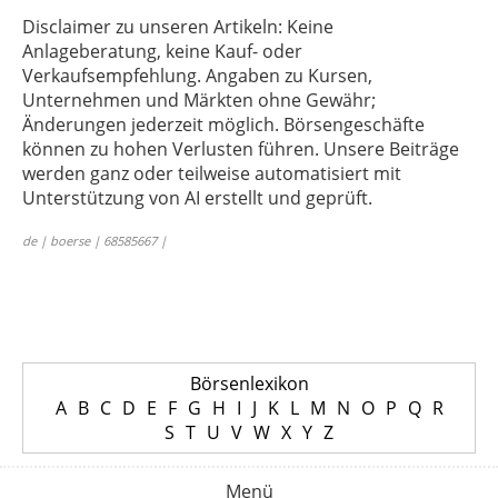
Disclaimer zu unseren Artikeln: Keine
Anlageberatung, keine Kauf- oder
Verkaufsempfehlung. Angaben zu Kursen,
Unternehmen und Märkten ohne Gewähr;
Änderungen jederzeit möglich. Börsengeschäfte
können zu hohen Verlusten führen. Unsere Beiträge
werden ganz oder teilweise automatisiert mit
Unterstützung von AI erstellt und geprüft.
de | boerse | 68585667 |
Börsenlexikon
A
B
C
D
E
F
G
H
I
J
K
L
M
N
O
P
Q
R
S
T
U
V
W
X
Y
Z
Menü