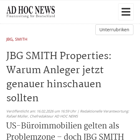
Unterrubriken
,
JBG
SMITH
JBG SMITH Properties:
Warum Anleger jetzt
genauer hinschauen
sollten
Veröffentlicht am: 16.02.2026 um 16:59 Uhr | Redaktionelle Verantwortung:
Rafael Müller,
Chefredakteur AD HOC NEWS
US-Büroimmobilien gelten als
Problemzone – doch JBG SMITH