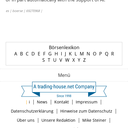
es | boerse | 69270968 |
Börsenlexikon
A
B
C
D
E
F
G
H
I
J
K
L
M
N
O
P
Q
R
S
T
U
V
W
X
Y
Z
Menü
|
|
|
|
|
i
News
Kontakt
Impressum
|
|
Datenschutzerklärung
Hinweise zum Datenschutz
|
|
|
Über uns
Unsere Redaktion
Mike Steiner