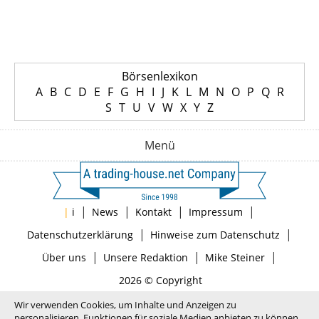
Börsenlexikon
A
B
C
D
E
F
G
H
I
J
K
L
M
N
O
P
Q
R
S
T
U
V
W
X
Y
Z
Menü
|
|
|
|
|
i
News
Kontakt
Impressum
|
|
Datenschutzerklärung
Hinweise zum Datenschutz
|
|
|
Über uns
Unsere Redaktion
Mike Steiner
2026 © Copyright
Wir verwenden Cookies, um Inhalte und Anzeigen zu
personalisieren, Funktionen für soziale Medien anbieten zu können