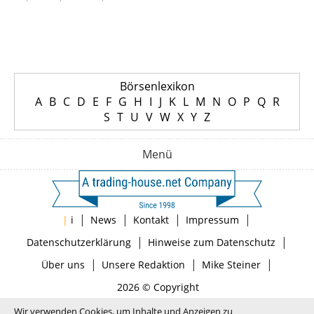
Börsenlexikon
A
B
C
D
E
F
G
H
I
J
K
L
M
N
O
P
Q
R
S
T
U
V
W
X
Y
Z
Menü
|
|
|
|
|
i
News
Kontakt
Impressum
|
|
Datenschutzerklärung
Hinweise zum Datenschutz
|
|
|
Über uns
Unsere Redaktion
Mike Steiner
2026 © Copyright
Wir verwenden Cookies, um Inhalte und Anzeigen zu