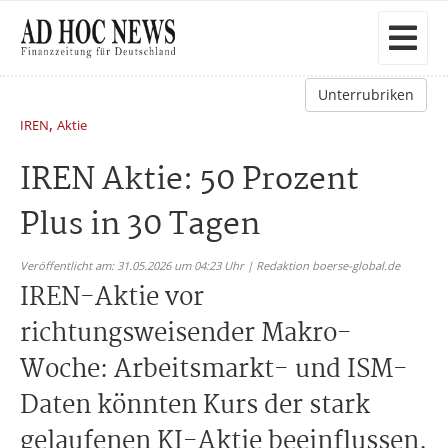
Unterrubriken
,
IREN
Aktie
IREN Aktie: 50 Prozent
Plus in 30 Tagen
Veröffentlicht am: 31.05.2026 um 04:23 Uhr | Redaktion boerse-global.de
IREN-Aktie vor
richtungsweisender Makro-
Woche: Arbeitsmarkt- und ISM-
Daten könnten Kurs der stark
gelaufenen KI-Aktie beeinflussen.